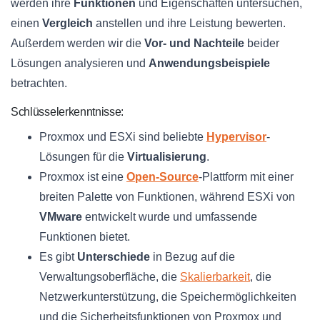
werden ihre
Funktionen
und Eigenschaften untersuchen,
einen
Vergleich
anstellen und ihre Leistung bewerten.
Außerdem werden wir die
Vor- und Nachteile
beider
Lösungen analysieren und
Anwendungsbeispiele
betrachten.
Schlüsselerkenntnisse:
Proxmox und ESXi sind beliebte
Hypervisor
-
Lösungen für die
Virtualisierung
.
Proxmox ist eine
Open-Source
-Plattform mit einer
breiten Palette von Funktionen, während ESXi von
VMware
entwickelt wurde und umfassende
Funktionen bietet.
Es gibt
Unterschiede
in Bezug auf die
Verwaltungsoberfläche, die
Skalierbarkeit
, die
Netzwerkunterstützung, die Speichermöglichkeiten
und die Sicherheitsfunktionen von Proxmox und