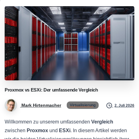
Proxmox
vs
ESXi:
Der
umfassende
Vergleich
Mark Hirtenmacher
Virtualisierung
2. Juli 2026
Willkommen zu unserem umfassenden
Vergleich
zwischen
Proxmox
und
ESXi
. In diesem Artikel werden