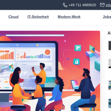
+49 711 4889020
in
Cloud
IT-Sicherheit
Modern-Work
Job
A