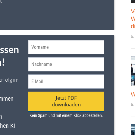
V
W
d
6.
W
6.