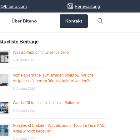
fo@biteno.com
Fernwartung
Kontakt
s
Über Biteno
Search
ktuellste Beiträge
Was ist PhpStorm? Unser Leitfaden.
6. August 2026
Vom Papierstapel zum smarten Workflow: Welche
Aufgaben können im Büro digitalisiert werden?
6. August 2026
Was ist Citrix – Ihr Leitfaden zur Software
6. August 2026
Googles KI-Update – Was die neuen Tools für Ihren KMU-
Alltag wirklich bedeuten
5. August 2026