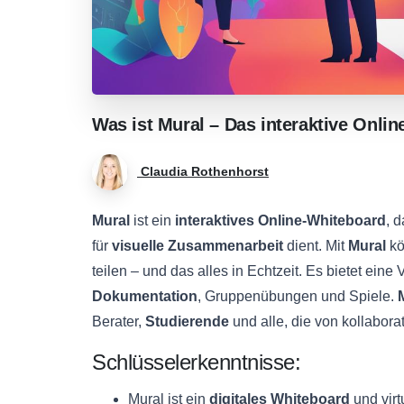
Was
ist
Mural
–
Das
interaktive
Onlin
Claudia Rothenhorst
Mural
ist ein
interaktives Online-Whiteboard
, 
für
visuelle Zusammenarbeit
dient. Mit
Mural
kö
teilen – und das alles in Echtzeit. Es bietet ein
Dokumentation
, Gruppenübungen und Spiele.
Berater,
Studierende
und alle, die von kollabora
Schlüsselerkenntnisse:
Mural ist ein
digitales Whiteboard
und virt