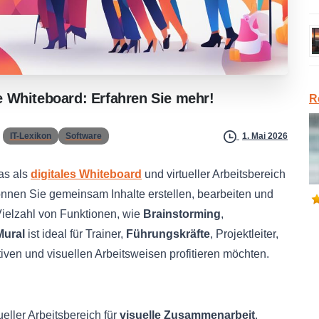
e
Whiteboard:
Erfahren
Sie
mehr!
R
IT-Lexikon
Software
1. Mai 2026
das als
digitales Whiteboard
und virtueller Arbeitsbereich
nnen Sie gemeinsam Inhalte erstellen, bearbeiten und
e Vielzahl von Funktionen, wie
Brainstorming
,
Mural
ist ideal für Trainer,
Führungskräfte
, Projektleiter,
tiven und visuellen Arbeitsweisen profitieren möchten.
ueller Arbeitsbereich für
visuelle Zusammenarbeit
.