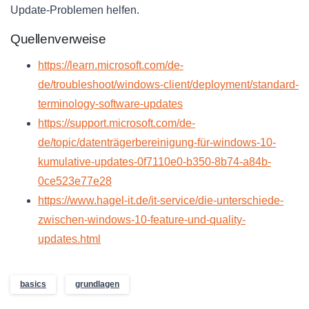
Update-Problemen helfen.
Quellenverweise
https://learn.microsoft.com/de-
de/troubleshoot/windows-client/deployment/standard-
terminology-software-updates
https://support.microsoft.com/de-
de/topic/datenträgerbereinigung-für-windows-10-
kumulative-updates-0f7110e0-b350-8b74-a84b-
0ce523e77e28
https://www.hagel-it.de/it-service/die-unterschiede-
zwischen-windows-10-feature-und-quality-
updates.html
basics
grundlagen