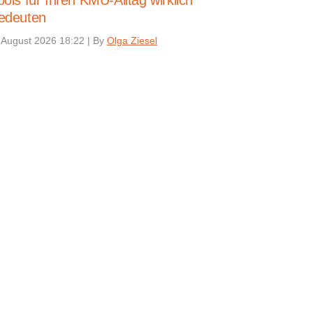
ools für Ihren KMU-Alltag wirklich
edeuten
 August 2026 18:22
|
By
Olga Ziesel