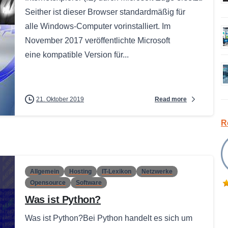
Seither ist dieser Browser standardmäßig für
alle Windows-Computer vorinstalliert. Im
November 2017 veröffentlichte Microsoft
eine kompatible Version für...
Read more
21. Oktober 2019
R
Allgemein
Hosting
IT-Lexikon
Netzwerke
Opensource
Software
Was ist Python?
Was ist Python?Bei Python handelt es sich um