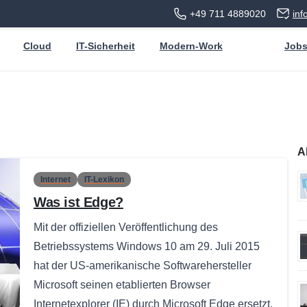
+49 711 4889020
in
Cloud
IT-Sicherheit
Modern-Work
Job
A
Internet
IT-Lexikon
Was ist Edge?
Mit der offiziellen Veröffentlichung des
Betriebssystems Windows 10 am 29. Juli 2015
hat der US-amerikanische Softwarehersteller
Microsoft seinen etablierten Browser
Internetexplorer (IE) durch Microsoft Edge ersetzt.