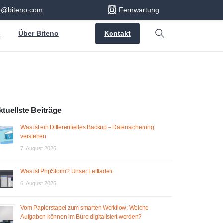
fo@biteno.com
Fernwartung
Kontakt
s
Über Biteno
Search
ktuellste Beiträge
Was ist ein Differentielles Backup – Datensicherung
verstehen
7. August 2026
Was ist PhpStorm? Unser Leitfaden.
6. August 2026
Vom Papierstapel zum smarten Workflow: Welche
Aufgaben können im Büro digitalisiert werden?