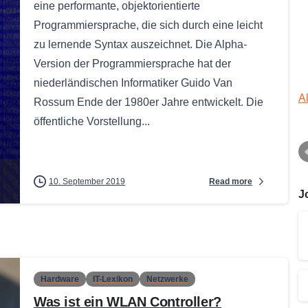
eine performante, objektorientierte
Programmiersprache, die sich durch eine leicht
zu lernende Syntax auszeichnet. Die Alpha-
Version der Programmiersprache hat der
niederländischen Informatiker Guido Van
A
Rossum Ende der 1980er Jahre entwickelt. Die
öffentliche Vorstellung...
Read more
10. September 2019
J
Hardware
IT-Lexikon
Netzwerke
Was ist ein WLAN Controller?