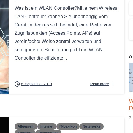
Was ist ein WLAN Controller?Mit einem Wireless
LAN Controller können Sie unabhängig vom
Gerät, in dem es sich befindet, eine Reihe von
Zugriffspunkten (Access Points, APs) auf
vereinfachte Weise zentral verwalten und
konfigurieren. Somit ermöglicht ein WLAN
A
Controller die effiziente...
Read more
8. September 2019
W
D
7.
Allgemein
Internet
IT-Lexikon
Netzwerke
Software
Webhosting