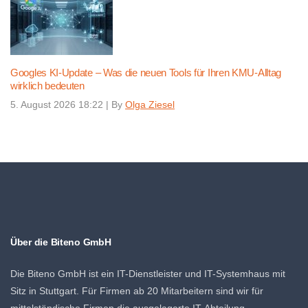
Googles KI-Update – Was die neuen Tools für Ihren KMU-Alltag
wirklich bedeuten
5. August 2026 18:22
|
By
Olga Ziesel
Über die Biteno GmbH
Die Biteno GmbH ist ein IT-Dienstleister und IT-Systemhaus mit
Sitz in Stuttgart. Für Firmen ab 20 Mitarbeitern sind wir für
mittelständische Firmen die ausgelagerte IT-Abteilung.