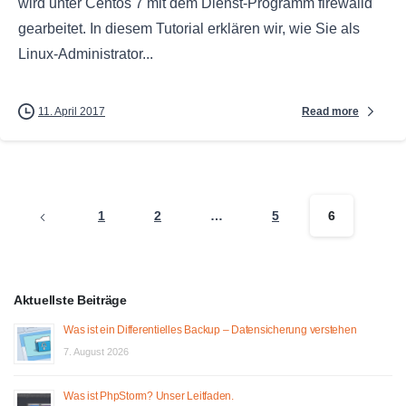
wird unter Centos 7 mit dem Dienst-Programm firewalld
gearbeitet. In diesem Tutorial erklären wir, wie Sie als
Linux-Administrator...
Read more
11. April 2017
1
2
…
5
6
Aktuellste Beiträge
Was ist ein Differentielles Backup – Datensicherung verstehen
7. August 2026
Was ist PhpStorm? Unser Leitfaden.