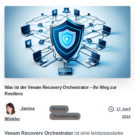
Was
ist
der
Veeam
Recovery
Orchestrator
–
Ihr
Weg
zur
Resilienz
Janina
Backup
17. April
Virtualisierung
2024
Winkler
Veeam Recovery Orchestrator
ist eine leistungsstarke