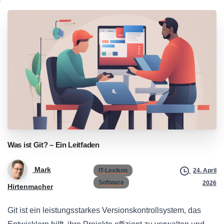
Was
ist
Git?
–
Ein
Leitfaden
Mark
IT-Lexikon
24. April
Software
2026
Hirtenmacher
Git ist ein leistungsstarkes Versionskontrollsystem, das