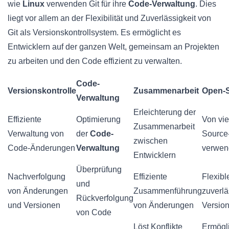
wie
Linux
verwenden Git für ihre
Code-Verwaltung
. Dies
liegt vor allem an der Flexibilität und Zuverlässigkeit von
Git als Versionskontrollsystem. Es ermöglicht es
Entwicklern auf der ganzen Welt, gemeinsam an Projekten
zu arbeiten und den Code effizient zu verwalten.
Code-
Versionskontrolle
Zusammenarbeit
Open-
Verwaltung
Erleichterung der
Effiziente
Optimierung
Von vi
Zusammenarbeit
Verwaltung von
der
Code-
Source
zwischen
Code-Änderungen
Verwaltung
verwen
Entwicklern
Überprüfung
Nachverfolgung
Effiziente
Flexibl
und
von Änderungen
Zusammenführung
zuverlä
Rückverfolgung
und Versionen
von Änderungen
Version
von Code
Löst Konflikte
Ermögli