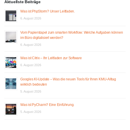
Aktuellste Beiträge
Was ist PhpStorm? Unser Leitfaden.
6. August 2026
Vom Papierstapel zum smarten Workflow: Welche Aufgaben können
im Büro digitalisiert werden?
6. August 2026
Was ist Citrix – Ihr Leitfaden zur Software
6. August 2026
Googles KI-Update – Was die neuen Tools für Ihren KMU-Alltag
wirklich bedeuten
5. August 2026
Was ist PyCharm? Eine Einführung.
5. August 2026