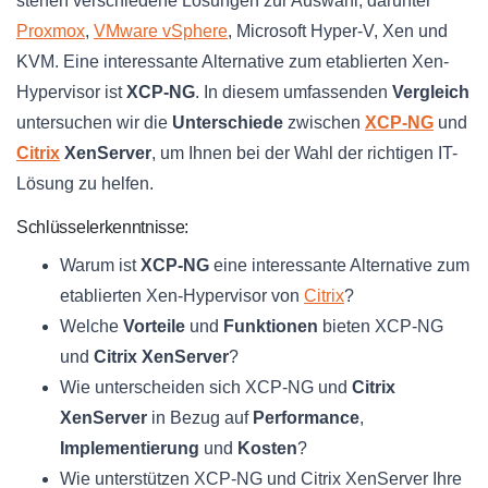
stehen verschiedene Lösungen zur Auswahl, darunter
Proxmox
,
VMware vSphere
, Microsoft Hyper-V, Xen und
KVM. Eine interessante Alternative zum etablierten Xen-
Hypervisor ist
XCP-NG
. In diesem umfassenden
Vergleich
untersuchen wir die
Unterschiede
zwischen
XCP-NG
und
Citrix
XenServer
, um Ihnen bei der Wahl der richtigen IT-
Lösung zu helfen.
Schlüsselerkenntnisse:
Warum ist
XCP-NG
eine interessante Alternative zum
etablierten Xen-Hypervisor von
Citrix
?
Welche
Vorteile
und
Funktionen
bieten XCP-NG
und
Citrix XenServer
?
Wie unterscheiden sich XCP-NG und
Citrix
XenServer
in Bezug auf
Performance
,
Implementierung
und
Kosten
?
Wie unterstützen XCP-NG und Citrix XenServer Ihre