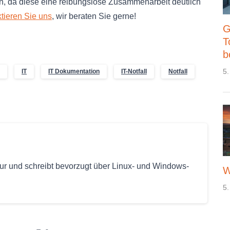
on, da diese eine reibungslose Zusammenarbeit deutlich
tieren Sie uns
, wir beraten Sie gerne!
G
T
b
5.
IT
IT Dokumentation
IT-Notfall
Notfall
eur und schreibt bevorzugt über Linux- und Windows-
W
5.