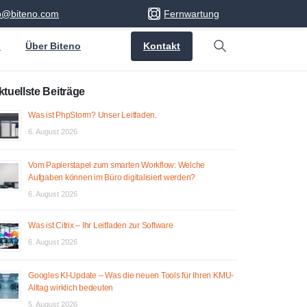
fo@biteno.com
Fernwartung
Kontakt
s
Über Biteno
Search
ktuellste Beiträge
Was ist PhpStorm? Unser Leitfaden.
6. August 2026
Vom Papierstapel zum smarten Workflow: Welche
Aufgaben können im Büro digitalisiert werden?
6. August 2026
Was ist Citrix – Ihr Leitfaden zur Software
6. August 2026
Googles KI-Update – Was die neuen Tools für Ihren KMU-
Alltag wirklich bedeuten
5. August 2026