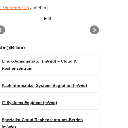
lle Referenzen
ansehen
obs@Biteno
Linux-Administrator (m/w/d) – Cloud &
Rechenzentrum
Fachinformatiker Systemintegration (m/w/d)
IT Systems Engineer (m/w/d)
Spezialist Cloud/Rechenzentrums-Betrieb
(m/w/d)