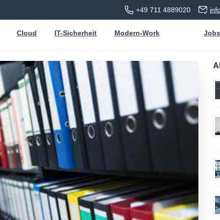
+49 711 4889020
in
Cloud
IT-Sicherheit
Modern-Work
Job
A