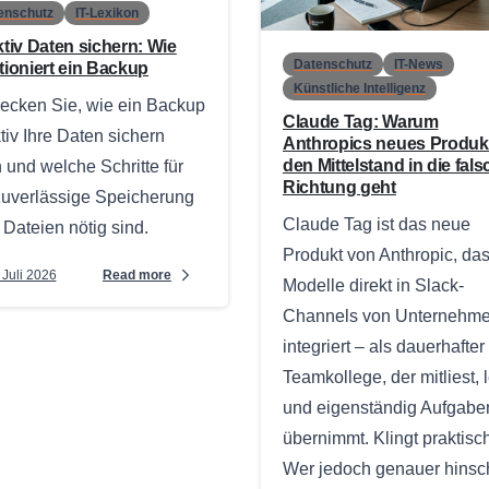
enschutz
IT-Lexikon
ktiv Daten sichern: Wie
Datenschutz
IT-News
tioniert ein Backup
Künstliche Intelligenz
ecken Sie, wie ein Backup
Claude Tag: Warum
ktiv Ihre Daten sichern
Anthropics neues Produkt
den Mittelstand in die fal
 und welche Schritte für
Richtung geht
zuverlässige Speicherung
Claude Tag ist das neue
r Dateien nötig sind.
Produkt von Anthropic, das
Read more
 Juli 2026
Modelle direkt in Slack-
Channels von Unternehm
integriert – als dauerhafter
Teamkollege, der mitliest, l
und eigenständig Aufgabe
übernimmt. Klingt praktisch
Wer jedoch genauer hinsc