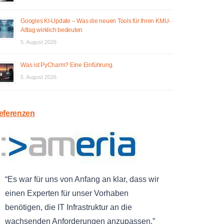
Googles KI-Update – Was die neuen Tools für Ihren KMU-
Alltag wirklich bedeuten
5. August 2026
Was ist PyCharm? Eine Einführung.
5. August 2026
eferenzen
Es war für uns von Anfang an klar, dass wir
einen Experten für unser Vorhaben
benötigen, die IT Infrastruktur an die
wachsenden Anforderungen anzupassen.