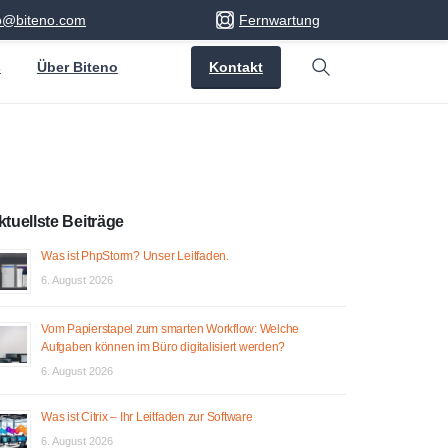
fo@biteno.com
Fernwartung
Kontakt
s
Über Biteno
Search
ktuellste Beiträge
Was ist PhpStorm? Unser Leitfaden.
6. August 2026
Vom Papierstapel zum smarten Workflow: Welche
Aufgaben können im Büro digitalisiert werden?
6. August 2026
Was ist Citrix – Ihr Leitfaden zur Software
6. August 2026