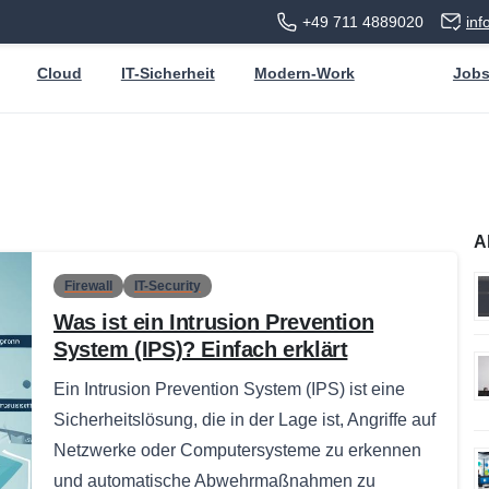
+49 711 4889020
in
Cloud
IT-Sicherheit
Modern-Work
Job
A
Firewall
IT-Security
Was ist ein Intrusion Prevention
System (IPS)? Einfach erklärt
Ein Intrusion Prevention System (IPS) ist eine
Sicherheitslösung, die in der Lage ist, Angriffe auf
Netzwerke oder Computersysteme zu erkennen
und automatische Abwehrmaßnahmen zu