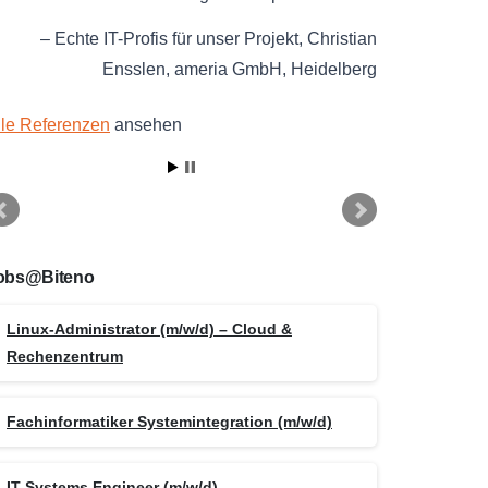
Echte IT-Profis für unser Projekt
Christian
Ensslen
ameria GmbH
Heidelberg
lle Referenzen
ansehen
obs@Biteno
Linux-Administrator (m/w/d) – Cloud &
Rechenzentrum
Fachinformatiker Systemintegration (m/w/d)
IT Systems Engineer (m/w/d)