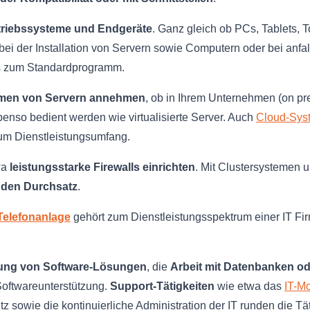
triebssysteme und Endgeräte
. Ganz gleich ob PCs, Tablets,
ei der Installation von Servern sowie Computern oder bei anf
ls zum Standardprogramm.
men von Servern annehmen
, ob in Ihrem Unternehmen (on pr
enso bedient werden wie virtualisierte Server. Auch
Cloud-Sys
um Dienstleistungsumfang.
wa
leistungsstarke Firewalls einrichten
. Mit Clustersystemen u
 den Durchsatz
.
Telefonanlage
gehört zum Dienstleistungsspektrum einer IT Fir
ung von Software-Lösungen
, die
Arbeit mit Datenbanken o
Softwareunterstützung.
Support-Tätigkeiten
wie etwa das
IT-Mo
z sowie die kontinuierliche Administration der IT runden die Tät