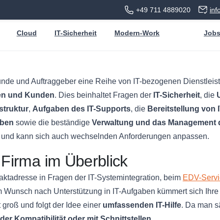
+49 711 4889020
in
Cloud
IT-Sicherheit
Modern-Work
Job
Kunde und Auftraggeber eine Reihe von IT-bezogenen Dienstleis
men und Kunden
. Dies beinhaltet Fragen der
IT-Sicherheit
, die
struktur
,
Aufgaben des IT-Supports
, die
Bereitstellung von
aben
sowie die beständige
Verwaltung und das Management de
g und kann sich auch wechselnden Anforderungen anpassen.
 Firma im Überblick
taktadresse in Fragen der IT-Systemintegration, beim
EDV-Servi
 Wunsch nach Unterstützung in IT-Aufgaben kümmert sich Ihre
 groß und folgt der Idee einer
umfassenden IT-Hilfe
. Da man s
der Kompatibilität oder mit Schnittstellen
.