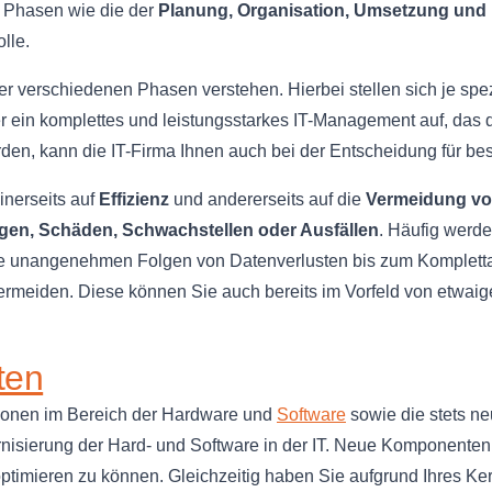
e Phasen wie die der
Planung, Organisation, Umsetzung und K
lle.
r verschiedenen Phasen verstehen. Hierbei stellen sich je spezi
her ein komplettes und leistungsstarkes IT-Management auf, das 
n, kann die IT-Firma Ihnen auch bei der Entscheidung für besti
inerseits auf
Effizienz
und andererseits auf die
Vermeidung vo
ngen, Schäden, Schwachstellen oder Ausfällen
. Häufig werde
ie unangenehmen Folgen von Datenverlusten bis zum Komplettausf
rmeiden. Diese können Sie auch bereits im Vorfeld von etwaigen
ten
ationen im Bereich der Hardware und
Software
sowie die stets n
ernisierung der Hard- und Software in der IT. Neue Komponen
optimieren zu können. Gleichzeitig haben Sie aufgrund Ihres Ker