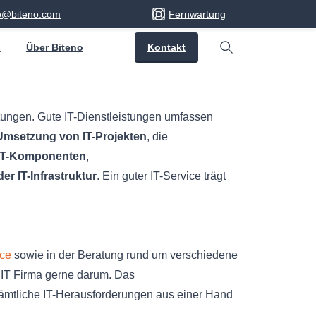
fo@biteno.com
Fernwartung
Kontakt
s
Über Biteno
Search
tungen. Gute IT-Dienstleistungen umfassen
Umsetzung von IT-Projekten
, die
 IT-Komponenten
,
r IT-Infrastruktur
. Ein guter IT-Service trägt
ce
sowie in der Beratung rund um verschiedene
 IT Firma gerne darum. Das
ämtliche IT-Herausforderungen aus einer Hand