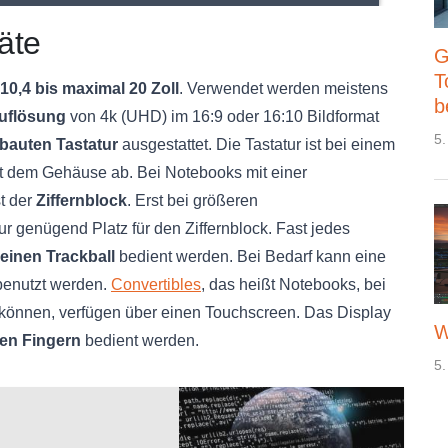
äte
G
T
10,4 bis maximal 20 Zoll
. Verwendet werden meistens
b
uflösung
von 4k (UHD) im 16:9 oder 16:10 Bildformat
5.
ebauten Tastatur
ausgestattet. Die Tastatur ist bei einem
t dem Gehäuse ab. Bei Notebooks mit einer
st der
Ziffernblock
. Erst bei größeren
ur genügend Platz für den Ziffernblock. Fast jedes
einen Trackball
bedient werden. Bei Bedarf kann eine
enutzt werden.
Convertibles
, das heißt Notebooks, bei
önnen, verfügen über einen Touchscreen. Das Display
W
den Fingern
bedient werden.
5.