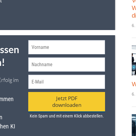
V
W
d
6.
W
6.