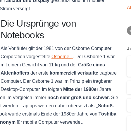
ss
Tastatur und Display
geschützt sind. Im mobilen
A
Strom versorgt.
Die Ursprünge von
Notebooks
Als Vorläufer gilt der 1981 von der Osborne Computer
J
Corporation vorgestellte
Osborne 1
. Der Osborne 1 war
mit einem Gewicht von 11 kg und der
Größe eines
Aktenkoffers
der erste
kommerziell verkaufte
tragbare
Computer. Der Osborne 1 war im Prinzip ein tragbarer
Desktop-Computer. Im folgten
Mitte der 1980er
Jahre
ren im Vergleich immer
noch sehr groß und schwer
. Sie
zt werden. Laptops werden daher übersetzt als
„Schoß-
ook wurde erstmals Ende der 1980er Jahre von
Toshiba
ynonym
für mobile Computer verwendet.