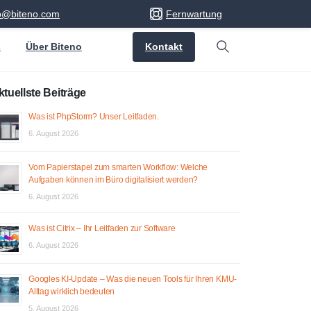
fo@biteno.com
Fernwartung
Kontakt
s
Über Biteno
Search
ktuellste Beiträge
Was ist PhpStorm? Unser Leitfaden.
6. August 2026
Vom Papierstapel zum smarten Workflow: Welche
Aufgaben können im Büro digitalisiert werden?
6. August 2026
Was ist Citrix – Ihr Leitfaden zur Software
6. August 2026
Googles KI-Update – Was die neuen Tools für Ihren KMU-
Alltag wirklich bedeuten
5. August 2026