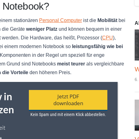
in Notebook?
inem stationären
Personal Computer
ist die
Mobilität
bei
A
n die Geräte
weniger Platz
und können bequem in einer
t werden. Die Hardware, das heißt, Prozessor (
CPU
),
 bei einem modernen Notebook so
leistungsfähig wie bei
n Komponenten in der Regel um speziell für enge
sem Grund sind Notebooks
meist teurer
als vergleichbare
W
die Vorteile
den höheren Preis.
6.