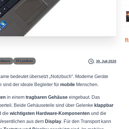
R
rdware
IT-Lexikon
30. Juli 2020
Name bedeutet übersetzt „Notizbuch“. Moderne Geräte
e sind der ideale Begleiter für
mobile
Menschen.
ten
in einem
tragbaren Gehäuse
eingebaut. Das
erteil. Beide Gehäuseteile sind über Gelenke
klappbar
d die
wichtigsten Hardware-Komponenten
und die
m Wesentlichen aus dem
Display
. Für den Transport kann