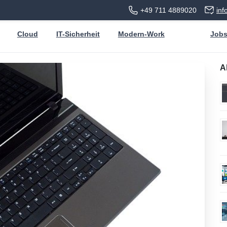
+49 711 4889020
in
Cloud
IT-Sicherheit
Modern-Work
Job
A