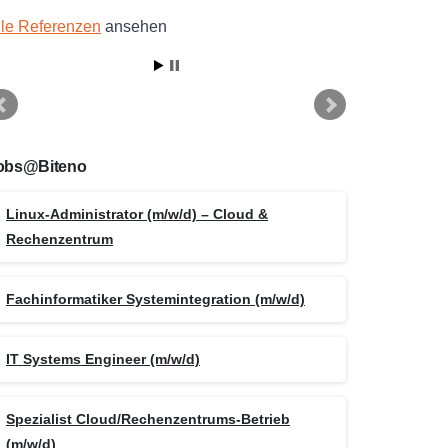
lle Referenzen
ansehen
obs@Biteno
Linux-Administrator (m/w/d) – Cloud &
Rechenzentrum
Fachinformatiker Systemintegration (m/w/d)
IT Systems Engineer (m/w/d)
Spezialist Cloud/Rechenzentrums-Betrieb
(m/w/d)