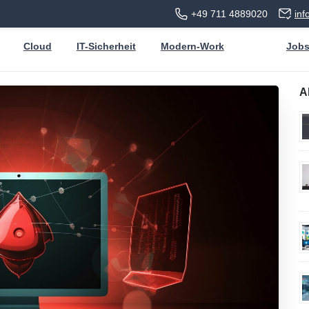
+49 711 4889020
in
Cloud
IT-Sicherheit
Modern-Work
Job
A