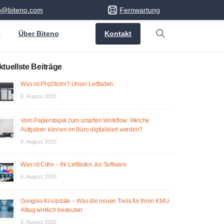
fo@biteno.com
Fernwartung
Kontakt
s
Über Biteno
Search
ktuellste Beiträge
Was ist PhpStorm? Unser Leitfaden.
6. August 2026
Vom Papierstapel zum smarten Workflow: Welche
Aufgaben können im Büro digitalisiert werden?
6. August 2026
Was ist Citrix – Ihr Leitfaden zur Software
6. August 2026
Googles KI-Update – Was die neuen Tools für Ihren KMU-
Alltag wirklich bedeuten
5. August 2026