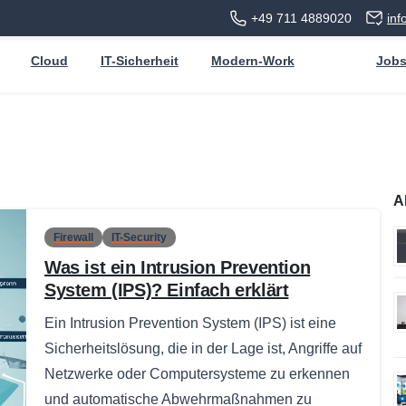
+49 711 4889020
in
Cloud
IT-Sicherheit
Modern-Work
Job
A
Firewall
IT-Security
Was ist ein Intrusion Prevention
System (IPS)? Einfach erklärt
Ein Intrusion Prevention System (IPS) ist eine
Sicherheitslösung, die in der Lage ist, Angriffe auf
Netzwerke oder Computersysteme zu erkennen
und automatische Abwehrmaßnahmen zu