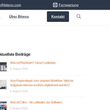
fo@biteno.com
Fernwartung
Kontakt
s
Über Biteno
Search
ktuellste Beiträge
Was ist PhpStorm? Unser Leitfaden.
6. August 2026
Vom Papierstapel zum smarten Workflow: Welche
Aufgaben können im Büro digitalisiert werden?
6. August 2026
Was ist Citrix – Ihr Leitfaden zur Software
6. August 2026