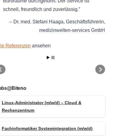
Büroräume durchgeführt. Der Service ist
schnell, freundlich und zuverlässig.
Dr. med. Stefani Haaga
Geschäftsführerin
medizinwelten-services GmbH
lle Referenzen
ansehen
obs@Biteno
Linux-Administrator (m/w/d) – Cloud &
Rechenzentrum
Fachinformatiker Systemintegration (m/w/d)