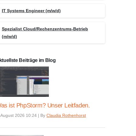
IT Systems Engineer (m/w/d)
Spezialist Cloud/Rechenzentrums-Betrieb
(m/w/d)
ktuellste Beiträge im Blog
as ist PhpStorm? Unser Leitfaden.
 August 2026 10:24
|
By
Claudia Rothenhorst