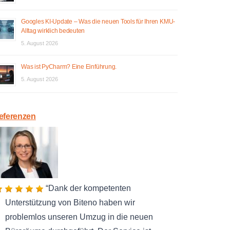
Googles KI-Update – Was die neuen Tools für Ihren KMU-
Alltag wirklich bedeuten
5. August 2026
Was ist PyCharm? Eine Einführung.
5. August 2026
eferenzen
Dank der kompetenten
Unterstützung von Biteno haben wir
problemlos unseren Umzug in die neuen