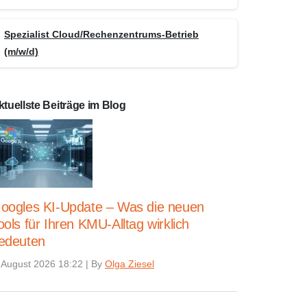
Spezialist Cloud/Rechenzentrums-Betrieb
(m/w/d)
ktuellste Beiträge im Blog
oogles KI-Update – Was die neuen
ools für Ihren KMU-Alltag wirklich
edeuten
 August 2026 18:22
|
By
Olga Ziesel