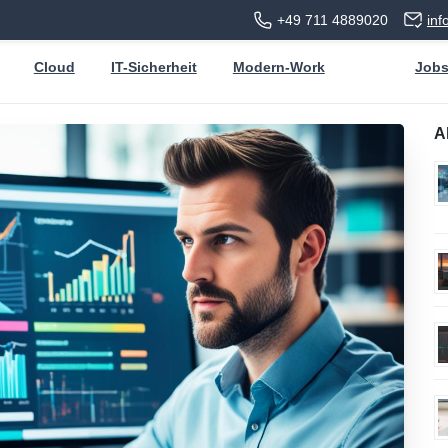
+49 711 4889020
in
Cloud
IT-Sicherheit
Modern-Work
Job
A