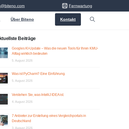
fo@biteno.com
Fernwartung
Kontakt
s
Über Biteno
Search
ktuellste Beiträge
Googles KI-Update – Was die neuen Tools für Ihren KMU-
Alltag wirklich bedeuten
5. August 2026
Was ist PyCharm? Eine Einführung.
5. August 2026
Verstehen Sie, was IntelliJ IDEA ist.
4. August 2026
7 Anbieter zur Erstellung eines Vergleichportals in
Deutschland
3. August 2026