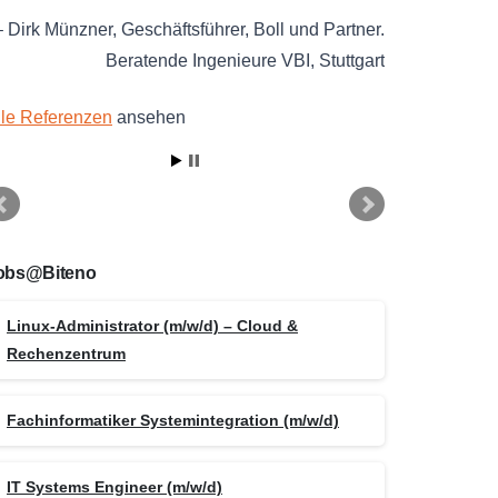
Dirk Münzner
Geschäftsführer
Boll und Partner.
Beratende Ingenieure VBI
Stuttgart
lle Referenzen
ansehen
obs@Biteno
Linux-Administrator (m/w/d) – Cloud &
Rechenzentrum
Fachinformatiker Systemintegration (m/w/d)
IT Systems Engineer (m/w/d)