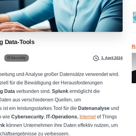
g
Data-Tools
R
IT-Security
3. April 2024
arbeitung und Analyse großer Datensätze verwendet wird.
ziell für die Bewältigung der Herausforderungen
ig Data
verbunden sind.
Splunk
ermöglicht die
n Daten aus verschiedenen Quellen, um
ist ein leistungsstarkes Tool für die
Datenanalyse
und
n wie
Cybersecurity
,
IT-Operations
,
Internet
of Things
nk
können Unternehmen ihre Daten effektiv nutzen, um
schäftsergebnisse zu verbessern.