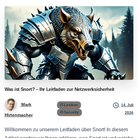
Was
ist
Snort?
–
Ihr
Leitfaden
zur
Netzwerksicherheit
Mark
IT-Lexikon
14. Juli
IT-Security
2026
Hirtenmacher
Willkommen zu unserem Leitfaden über Snort! In diesem