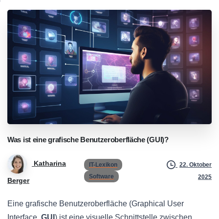
Was
ist
eine
grafische
Benutzeroberfläche
(GUI)?
Katharina
IT-Lexikon
22. Oktober
Software
2025
Berger
Eine grafische Benutzeroberfläche (Graphical User
Interface,
GUI
) ist eine visuelle Schnittstelle zwischen