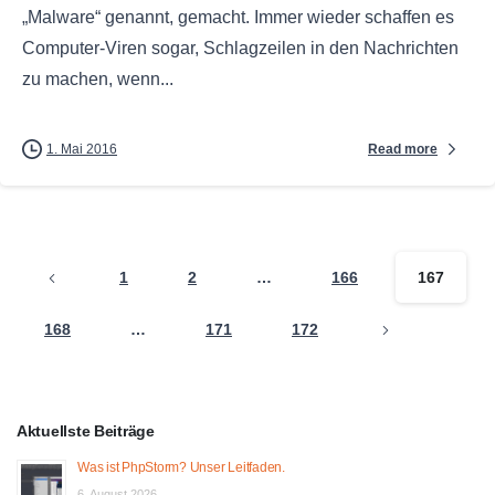
„Malware“ genannt, gemacht. Immer wieder schaffen es
Computer-Viren sogar, Schlagzeilen in den Nachrichten
zu machen, wenn...
Read more
1. Mai 2016
1
2
…
166
167
168
…
171
172
Aktuellste Beiträge
Was ist PhpStorm? Unser Leitfaden.
6. August 2026