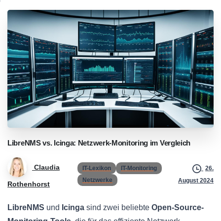
LibreNMS
vs.
Icinga:
Netzwerk-Monitoring
im
Vergleich
Claudia
IT-Lexikon
IT-Monitoring
26.
Netzwerke
August 2024
Rothenhorst
LibreNMS
und
Icinga
sind zwei beliebte
Open-Source-