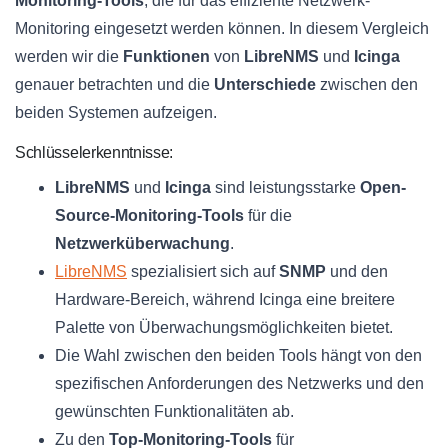
Monitoring-Tools
, die für das effiziente Netzwerk-
Monitoring eingesetzt werden können. In diesem Vergleich
werden wir die
Funktionen
von
LibreNMS
und
Icinga
genauer betrachten und die
Unterschiede
zwischen den
beiden Systemen aufzeigen.
Schlüsselerkenntnisse:
LibreNMS
und
Icinga
sind leistungsstarke
Open-
Source-Monitoring-Tools
für die
Netzwerküberwachung
.
LibreNMS
spezialisiert sich auf
SNMP
und den
Hardware-Bereich, während Icinga eine breitere
Palette von Überwachungsmöglichkeiten bietet.
Die Wahl zwischen den beiden Tools hängt von den
spezifischen Anforderungen des Netzwerks und den
gewünschten Funktionalitäten ab.
Zu den
Top-Monitoring-Tools
für