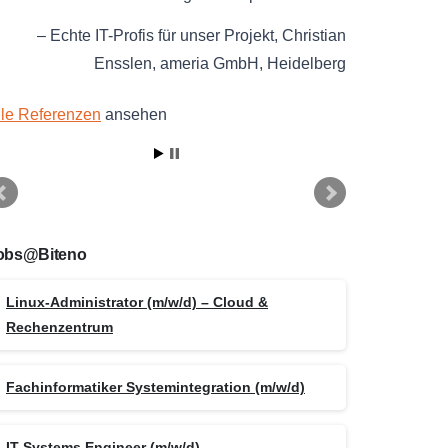
Echte IT-Profis für unser Projekt
Christian
Ensslen
ameria GmbH
Heidelberg
lle Referenzen
ansehen
obs@Biteno
Linux-Administrator (m/w/d) – Cloud &
Rechenzentrum
Fachinformatiker Systemintegration (m/w/d)
IT Systems Engineer (m/w/d)