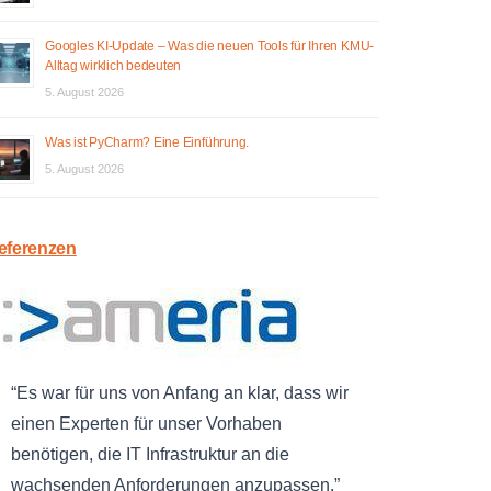
Googles KI-Update – Was die neuen Tools für Ihren KMU-
Alltag wirklich bedeuten
5. August 2026
Was ist PyCharm? Eine Einführung.
5. August 2026
eferenzen
Es war für uns von Anfang an klar, dass wir
einen Experten für unser Vorhaben
benötigen, die IT Infrastruktur an die
wachsenden Anforderungen anzupassen.