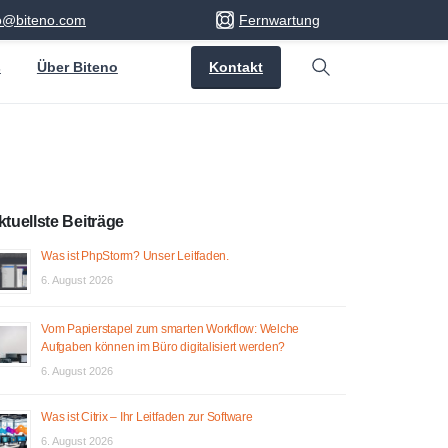
fo@biteno.com
Fernwartung
Kontakt
s
Über Biteno
Search
ktuellste Beiträge
Was ist PhpStorm? Unser Leitfaden.
6. August 2026
Vom Papierstapel zum smarten Workflow: Welche
Aufgaben können im Büro digitalisiert werden?
6. August 2026
Was ist Citrix – Ihr Leitfaden zur Software
6. August 2026