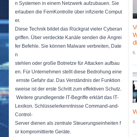
n Systemen in einem Netzwerk aufzubauen. Sie
erlauben die FernKontrolle über infizierte Comput
er.
V
Diese Technik bildet das Rückgrat vieler Cyberan
W
griffen. Über verdeckte Kanäle senden die Angrei
d
fer Befehle. Sie können Malware verbreiten, Date
6.
n
stehlen oder große Botnetze für Attacken aufbau
en. Für Unternehmen stellt diese Bedrohung eine
ernste Gefahr dar. Das Verständnis der Funktion
sweise ist der erste Schritt zum effektiven Schutz.
Weitere grundlegende IT-Begriffe erklärt das IT-
Lexikon. Schlüsselerkenntnisse Command-and-
W
Control-
6.
Server dienen als zentrale Steuerungseinheiten f
ür kompromittierte Geräte.