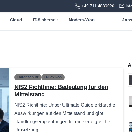
+49 711 4889020
in
Cloud
IT-Sicherheit
Modern-Work
Job
A
Datenschutz
IT-Lexikon
NIS2 Richtlinie: Bedeutung für den
Mittelstand
NIS2 Richtlinie: Unser Ultimate Guide erklärt die
Auswirkungen auf den Mittelstand und gibt
Handlungsempfehlungen für eine erfolgreiche
Umsetzung.