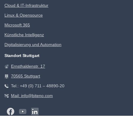
Cloud & IT-Infrastruktur
Linux & Opensource
Microsoft 365
Künstliche Intelligenz
Digitalisierung und Automation
Standort Stuttgart
Ernsthaldenstr. 17
70565 Stuttgart
Tel.: +49 (0) 711 – 48890-20
Mail: info@biteno.com
Biteno GmbH – Der IT Dienstleister für mittelständische Firmen
Impressum
Kontakt
AGB
Datenschutz
Jobs
Downloads
Blog