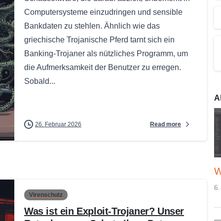
Computersysteme einzudringen und sensible
Bankdaten zu stehlen. Ähnlich wie das
griechische Trojanische Pferd tarnt sich ein
Banking-Trojaner als nützliches Programm, um
die Aufmerksamkeit der Benutzer zu erregen.
Sobald...
A
Read more
26. Februar 2026
W
6.
Virenschutz
Was ist ein Exploit-Trojaner? Unser