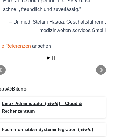
Büroräume durchgeführt. Der Service ist
schnell, freundlich und zuverlässig.
Dr. med. Stefani Haaga
Geschäftsführerin
medizinwelten-services GmbH
lle Referenzen
ansehen
obs@Biteno
Linux-Administrator (m/w/d) – Cloud &
Rechenzentrum
Fachinformatiker Systemintegration (m/w/d)