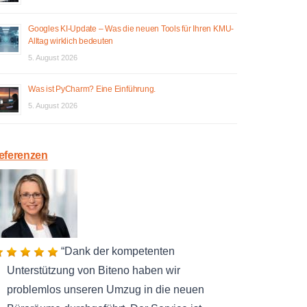
Googles KI-Update – Was die neuen Tools für Ihren KMU-
Alltag wirklich bedeuten
5. August 2026
Was ist PyCharm? Eine Einführung.
5. August 2026
eferenzen
Dank der kompetenten
Unterstützung von Biteno haben wir
problemlos unseren Umzug in die neuen