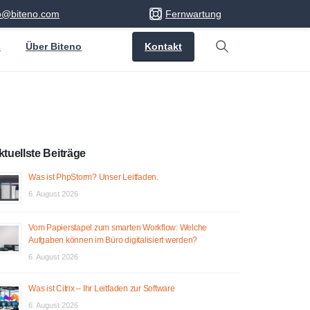
fo@biteno.com
Fernwartung
Kontakt
s
Über Biteno
Search
ktuellste Beiträge
Was ist PhpStorm? Unser Leitfaden.
6. August 2026
Vom Papierstapel zum smarten Workflow: Welche
Aufgaben können im Büro digitalisiert werden?
6. August 2026
Was ist Citrix – Ihr Leitfaden zur Software
6. August 2026