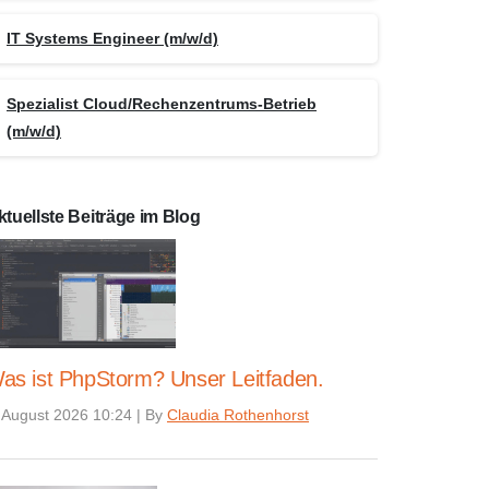
IT Systems Engineer (m/w/d)
Spezialist Cloud/Rechenzentrums-Betrieb
(m/w/d)
ktuellste Beiträge im Blog
as ist PhpStorm? Unser Leitfaden.
 August 2026 10:24
|
By
Claudia Rothenhorst