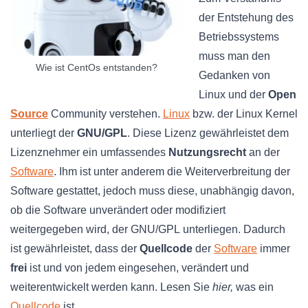
der Entstehung des
Betriebssystems
muss man den
Wie ist CentOs entstanden?
Gedanken von
Linux und der
Open
Source
Community verstehen.
Linux
bzw
. der Linux Kernel
unterliegt der
GNU/GPL
. Diese Lizenz gewährleistet dem
Lizenznehmer ein umfassendes
Nutzungsrecht
an der
Software
. Ihm ist unter anderem die
Weiterverbreitung
der
Software gestattet, jedoch muss diese, unabhängig davon,
ob die Software unverändert oder modifiziert
weitergegeben wird, der
GNU/GPL
unterliegen. Dadurch
ist gewährleistet, dass der
Quellcode
der
Software
immer
frei
ist und von jedem eingesehen, verändert und
weiterentwickelt werden kann. Lesen Sie
hier,
was ein
Quellcode
ist.