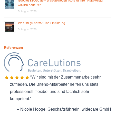
Googles KI-Update – Was die neuen Tools für Ihren KMU-Alltag
wirklich bedeuten
5. August 2026
Was ist PyCharm? Eine Einführung.
5. August 2026
Referenzen
Wir sind mit der Zusammenarbeit sehr
zufrieden. Die Biteno-Mitarbeiter helfen uns stets
professionell, flexibel und sind fachlich sehr
kompetent.
Nicole Hooge
Geschäftsführerin
widecare GmbH