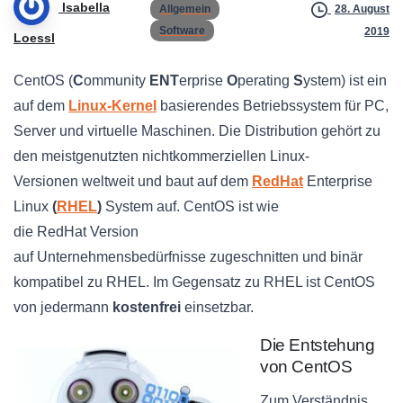
Isabella
Allgemein
28. August
Software
2019
Loessl
CentOS (
C
ommunity
ENT
erprise
O
perating
S
ystem
) ist ein
auf dem
Linux-Kernel
basierendes Betriebssystem für PC,
Server und virtuelle Maschinen. Die Distribution gehört zu
den meistgenutzten
nichtkommerziellen
Linux-
Versionen
weltweit und baut auf dem
RedHat
Enterprise
Linux
(
RHEL
)
System auf. CentOS ist wie
die
RedHat
Version
auf
Unternehmensbedürfnisse
zugeschnitten und
binär
kompatibel
zu
RHEL
. Im Gegensatz zu
RHEL
ist CentOS
von jedermann
kostenfrei
einsetzbar.
Die Entstehung
von CentOS
Zum Verständnis