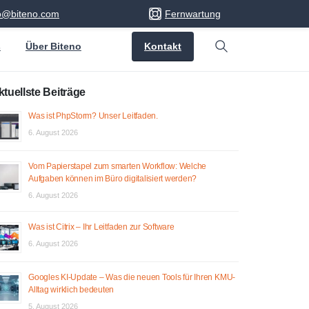
fo@biteno.com
Fernwartung
Kontakt
s
Über Biteno
Search
ktuellste Beiträge
Was ist PhpStorm? Unser Leitfaden.
6. August 2026
Vom Papierstapel zum smarten Workflow: Welche
Aufgaben können im Büro digitalisiert werden?
6. August 2026
Was ist Citrix – Ihr Leitfaden zur Software
6. August 2026
Googles KI-Update – Was die neuen Tools für Ihren KMU-
Alltag wirklich bedeuten
5. August 2026