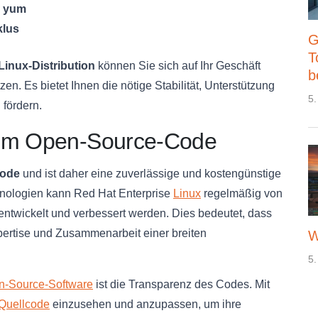
d
yum
klus
G
T
Linux-Distribution
können Sie sich auf Ihr Geschäft
b
zen. Es bietet Ihnen die nötige Stabilität, Unterstützung
5.
 fördern.
sem Open-Source-Code
Code
und ist daher eine zuverlässige und kostengünstige
nologien kann Red Hat Enterprise
Linux
regelmäßig von
ntwickelt und verbessert werden. Dies bedeutet, dass
rtise und Zusammenarbeit einer breiten
W
5.
n-Source-Software
ist die Transparenz des Codes. Mit
Quellcode
einzusehen und anzupassen, um ihre