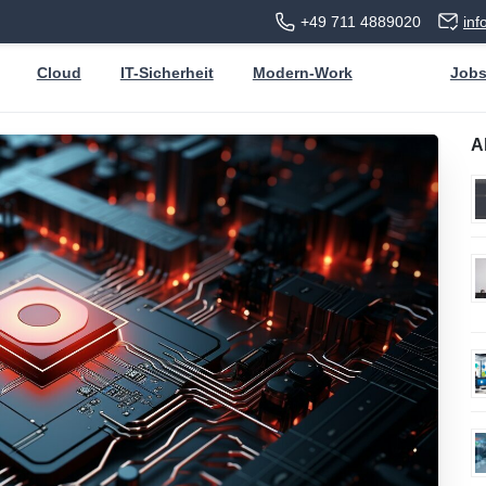
+49 711 4889020
in
Cloud
IT-Sicherheit
Modern-Work
Job
A