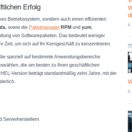
V
tlichen Erfolg
W
d
rkes Betriebssystem, sondern auch einen effizienten
6.
da
, sowie die
Paketmanager
RPM
und
yum
,
waltung von Softwarepaketen. Das bedeutet weniger
 Zeit, um sich auf Ihr Kerngeschäft zu konzentrieren.
die speziell auf bestimmte Anwendungsbereiche
uswählen, die am besten zu Ihren geschäftlichen
HEL-Version beträgt standardmäßig zehn Jahre, mit der
W
derlich.
6.
 Serverherstellern