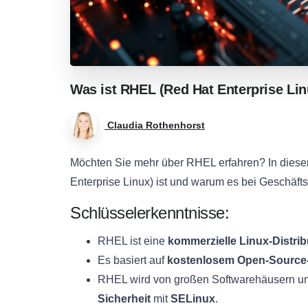
Was
ist
RHEL
(Red
Hat
Enterprise
Lin
Claudia Rothenhorst
Möchten Sie mehr über RHEL erfahren? In diese
Enterprise Linux) ist und warum es bei Geschäfts
Schlüsselerkenntnisse:
RHEL ist eine
kommerzielle Linux-Distrib
Es basiert auf
kostenlosem Open-Source
RHEL wird von großen Softwarehäusern und 
Sicherheit
mit
SELinux
.