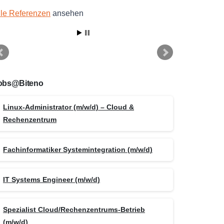
lle Referenzen
ansehen
obs@Biteno
Linux-Administrator (m/w/d) – Cloud &
Rechenzentrum
Fachinformatiker Systemintegration (m/w/d)
IT Systems Engineer (m/w/d)
Spezialist Cloud/Rechenzentrums-Betrieb
(m/w/d)