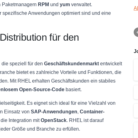
den Paketmanagern
RPM
und
yum
verwaltet.
A
ür spezifische Anwendungen optimiert sind und eine
istribution für den
J
, die speziell für den
Geschäftskundenmarkt
entwickelt
anche bietet es zahlreiche Vorteile und Funktionen, die
en. Mit RHEL erhalten Geschäftskunden ein stabiles
enlosem Open-Source-Code
basiert.
lseitigkeit. Es eignet sich ideal für eine Vielzahl von
n Einsatz von
SAP-Anwendungen
,
Container-
die Integration mit
OpenStack
. RHEL ist darauf
eder Größe und Branche zu erfüllen.