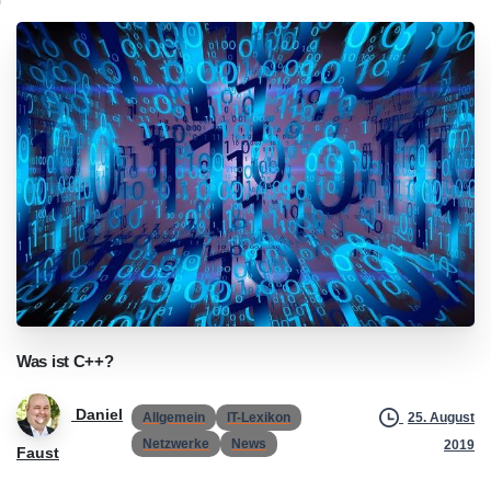
Was
ist
C++?
Daniel
Allgemein
IT-Lexikon
25. August
Netzwerke
News
2019
Faust