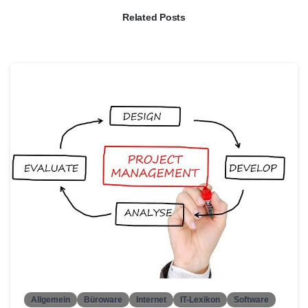
Related Posts
0
Allgemein
Büroware
Internet
IT-Lexikon
Software