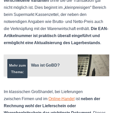
verschiedene Varianten
ohne die die Transaktion gar
nicht möglich ist. Dies beginnt im „
kleinpreisigen
“ Bereich
beim Supermarkt Kassenzettel, der neben den
notwendigen Angaben wie Brutto- und
Netto-Preis
auch
die Verknüpfung mit der
Warenwirtschaft
enthält.
Die
EAN-
Artikelnummer
ist praktisch überall eingeführt und
ermöglicht eine Aktualisierung des
Lagerbestands
.
Was ist GoBD?
Mehr zum
Thema:
Im klassischen Großhandel, bei Lieferungen
zwischen
Firmen
und im
Online-Handel
ist
neben der
Rechnung wohl der Lieferschein oder
Warenbegleitschein das wichtigste Dokument
. Dieses