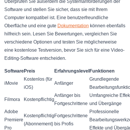
Überprüfen Sie außerdem die Systemanforderungen der
Software und stellen Sie sicher, dass sie mit Ihrem
Computer kompatibel ist. Eine benutzerfreundliche
Oberfläche und eine gute
Dokumentation
können ebenfalls
hilfreich sein. Lesen Sie Bewertungen, vergleichen Sie
verschiedene Optionen und testen Sie möglicherweise
eine kostenlose Testversion, bevor Sie sich für eine Video-
Editing-Software entscheiden.
Software
Preis
Erfahrungslevel
Funktionen
Kostenlos (für
Grundlegende
iMovie
Anfänger
iOS)
Bearbeitungsfunkti
Anfänger bis
Umfangreiche Effek
Filmora
Kostenpflichtig
Fortgeschrittene
und Übergänge
Adobe
Professionelle
Kostenpflichtig
Fortgeschrittene
Premiere
Bearbeitungswerkz
(Abonnement)
bis Profis
Pro
Effekte und Überg