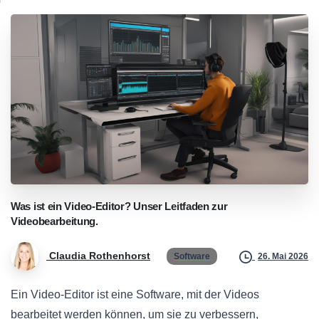
Was
ist
ein
Video-Editor?
Unser
Leitfaden
zur
Videobearbeitung.
Claudia Rothenhorst
Software
26. Mai 2026
Ein Video-Editor ist eine Software, mit der Videos
bearbeitet werden können, um sie zu verbessern,