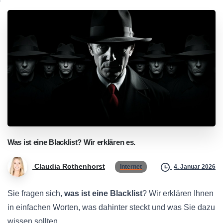
Was
ist
eine
Blacklist?
Wir
erklären
es.
Claudia Rothenhorst
Internet
4. Januar 2026
Sie fragen sich,
was ist eine Blacklist
? Wir erklären Ihnen
in einfachen Worten, was dahinter steckt und was Sie dazu
wissen sollten.