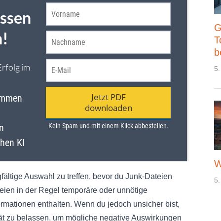
G
T
b
5.
W
rgfältige Auswahl zu treffen, bevor du Junk-Dateien
5.
teien in der Regel temporäre oder unnötige
ormationen enthalten. Wenn du jedoch unsicher bist,
rät zu belassen, um mögliche negative Auswirkungen