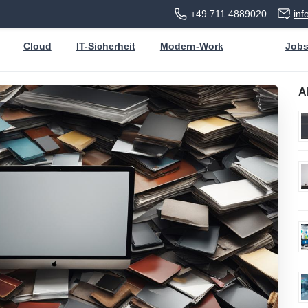
+49 711 4889020
in
Cloud
IT-Sicherheit
Modern-Work
Job
A