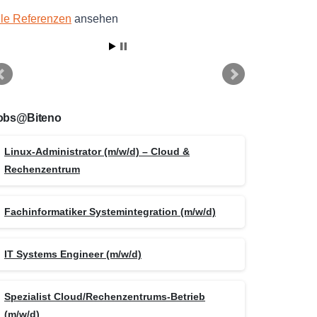
lle Referenzen
ansehen
obs@Biteno
Linux-Administrator (m/w/d) – Cloud &
Rechenzentrum
Fachinformatiker Systemintegration (m/w/d)
IT Systems Engineer (m/w/d)
Spezialist Cloud/Rechenzentrums-Betrieb
(m/w/d)