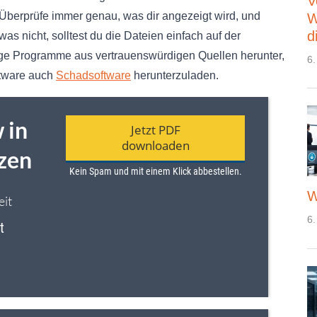
V
Überprüfe immer genau, was dir angezeigt wird, und
W
d
was nicht, solltest du die Dateien einfach auf der
sige Programme aus vertrauenswürdigen Quellen herunter,
6.
ftware auch
Schadsoftware
herunterzuladen.
W
6.