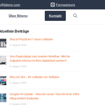
fo@biteno.com
Fernwartung
Kontakt
s
Über Biteno
Search
ktuellste Beiträge
Was ist PhpStorm? Unser Leitfaden.
6. August 2026
Vom Papierstapel zum smarten Workflow: Welche
Aufgaben können im Büro digitalisiert werden?
6. August 2026
Was ist Citrix – Ihr Leitfaden zur Software
6. August 2026
Googles KI-Update – Was die neuen Tools für Ihren KMU-
Alltag wirklich bedeuten
5. August 2026