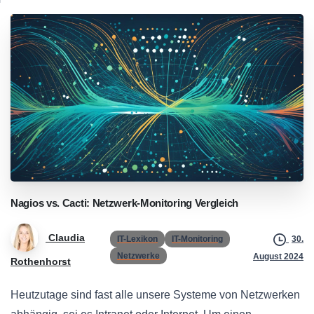
Nagios
vs.
Cacti:
Netzwerk-Monitoring
Vergleich
Claudia
IT-Lexikon
IT-Monitoring
30.
Netzwerke
August 2024
Rothenhorst
Heutzutage sind fast alle unsere Systeme von Netzwerken