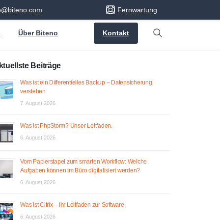
fo@biteno.com
Fernwartung
Kontakt
s
Über Biteno
Search
ktuellste Beiträge
Was ist ein Differentielles Backup – Datensicherung
verstehen
7. August 2026
Was ist PhpStorm? Unser Leitfaden.
6. August 2026
Vom Papierstapel zum smarten Workflow: Welche
Aufgaben können im Büro digitalisiert werden?
6. August 2026
Was ist Citrix – Ihr Leitfaden zur Software
6. August 2026