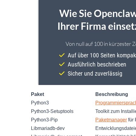
Paket
Beschreibung
Python3
Programmiersprac
Python3-Setuptools
Toolkit zum Instal
Python3-Pip
Paketmanager
für
Libmariadb-dev
Entwicklungsdatei