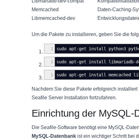
Libmariadb-dev-compat
Kompatibilitätsbib
Memcached
Daten-Caching-Sys
Libmemcached-dev
Entwicklungsdate
Um die Pakete zu installieren, geben Sie die fol
1
sudo apt-get install python3 pyth
1
sudo apt-get install libmariadb-d
1
sudo apt-get install memcached li
Nachdem Sie diese Pakete erfolgreich installiert
Seafile Server Installation fortzufahren.
Einrichtung der MySQL-
Die Seafile-Software benötigt eine MySQL-Daten
MySQL-Datenbank
ist ein wichtiger Schritt bei 