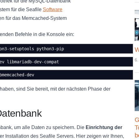
liothek für die MySQL-Datenbank
tem für die Seafile
Software
ien für das Memcached-System
genden Befehle in die Konsole ein:
W
on3-setuptools python3-pip
6.
ev libmariadb-dev-compat
bmemcached-dev
 haben, sind Sie bereit, mit der nächsten Phase der
Datenbank
G
T
bank, um alle Daten zu speichern. Die
Einrichtung der
b
der Installation des Seafile Servers. Hier zeigen wir Ihnen,