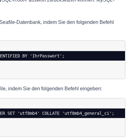
e Seafile-Datenbank, indem Sie den folgenden Befehl
ENTIFIED BY 'IhrPasswort';
file, indem Sie den folgenden Befehl eingeben:
ER SET 'utf8mb4' COLLATE 'utf8mb4_general_ci';