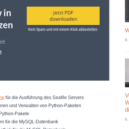
W
6.
V
he
für die Ausführung des Seafile Servers
W
lieren und Verwalten von Python-Paketen
d
 Python-Pakete
6.
en für die MySQL-Datenbank