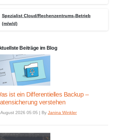
Spezialist Cloud/Rechenzentrums-Betrieb
(m/w/d)
ktuellste Beiträge im Blog
as ist ein Differentielles Backup –
atensicherung verstehen
 August 2026 05:05
|
By
Janina Winkler