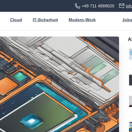
+49 711 4889020
in
Cloud
IT-Sicherheit
Modern-Work
Job
A