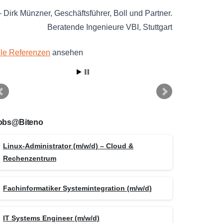
Dirk Münzner
Geschäftsführer
Boll und Partner.
Beratende Ingenieure VBI
Stuttgart
lle Referenzen
ansehen
obs@Biteno
Linux-Administrator (m/w/d) – Cloud &
Rechenzentrum
Fachinformatiker Systemintegration (m/w/d)
IT Systems Engineer (m/w/d)