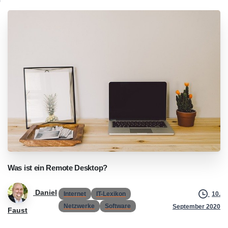
Was
ist
ein
Remote
Desktop?
Daniel
Internet
IT-Lexikon
10.
Netzwerke
Software
September 2020
Faust