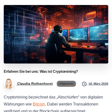
Erfahren
Sie
bei
uns:
Was
ist
Cryptomining?
Claudia Rothenhorst
Allgemein
18. März 2026
Cryptomining bezeichnet das „Abschürfen“ von digitalen
Währungen wie
Bitcoin
. Dabei werden Transaktionen
verifiziert und in der Blockchain aufgezeichnet.