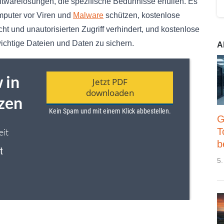
ftwarelösungen, die spezifische Bedürfnisse erfüllen. Es
mputer vor Viren und
Malware
schützen, kostenlose
t und unautorisierten Zugriff verhindert, und kostenlose
ichtige Dateien und Daten zu sichern.
A
G
T
b
5.