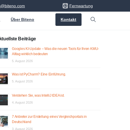
fo@biteno.com
Fernwartung
Kontakt
s
Über Biteno
Search
ktuellste Beiträge
Googles KI-Update – Was die neuen Tools für Ihren KMU-
Alltag wirklich bedeuten
5. August 2026
Was ist PyCharm? Eine Einführung.
5. August 2026
Verstehen Sie, was IntelliJ IDEA ist.
4. August 2026
7 Anbieter zur Erstellung eines Vergleichportals in
Deutschland
3. August 2026