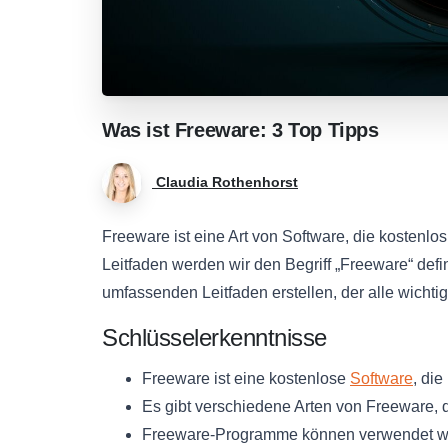
Was
ist
Freeware:
3
Top
Tipps
Claudia Rothenhorst
Freeware ist eine Art von Software, die kostenl
Leitfaden werden wir den Begriff „Freeware“ def
umfassenden Leitfaden erstellen, der alle wicht
Schlüsselerkenntnisse
Freeware ist eine kostenlose
Software
, di
Es gibt verschiedene Arten von Freeware, di
Freeware-Programme können verwendet we