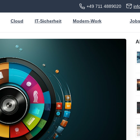
+49 711 4889020
in
Cloud
IT-Sicherheit
Modern-Work
Job
A