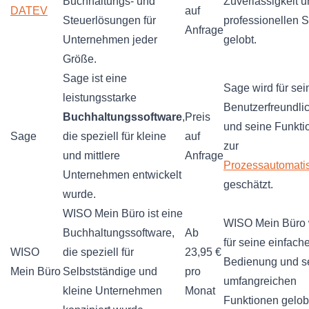
Buchhaltungs- und
Zuverlässigkeit 
DATEV
auf
Steuerlösungen für
professionellen 
Anfrage
Unternehmen jeder
gelobt.
Größe.
Sage ist eine
Sage wird für sei
leistungsstarke
Benutzerfreundlic
Buchhaltungssoftware
,
Preis
und seine Funkti
Sage
die speziell für kleine
auf
zur
und mittlere
Anfrage
Prozessautomati
Unternehmen entwickelt
geschätzt.
wurde.
WISO Mein Büro ist eine
WISO Mein Büro 
Buchhaltungssoftware,
Ab
für seine einfach
WISO
die speziell für
23,95 €
Bedienung und s
Mein Büro
Selbstständige und
pro
umfangreichen
kleine Unternehmen
Monat
Funktionen gelob