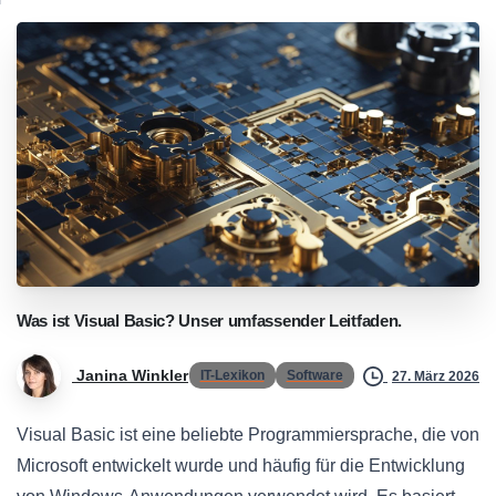
Was
ist
Visual
Basic?
Unser
umfassender
Leitfaden.
Janina Winkler
IT-Lexikon
Software
27. März 2026
Visual Basic ist eine beliebte Programmiersprache, die von
Microsoft entwickelt wurde und häufig für die Entwicklung