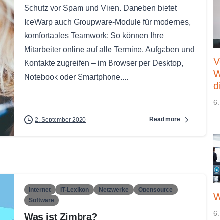
Schutz vor Spam und Viren. Daneben bietet
IceWarp auch Groupware-Module für modernes,
komfortables Teamwork: So können Ihre
Mitarbeiter online auf alle Termine, Aufgaben und
V
Kontakte zugreifen – im Browser per Desktop,
W
Notebook oder Smartphone....
d
6.
Read more
2. September 2020
Internet
IT-Lexikon
Netzwerke
Opensource
W
Software
6.
Was ist Zimbra?