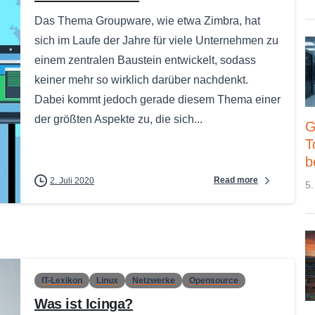
Das Thema Groupware, wie etwa Zimbra, hat
sich im Laufe der Jahre für viele Unternehmen zu
einem zentralen Baustein entwickelt, sodass
keiner mehr so wirklich darüber nachdenkt.
Dabei kommt jedoch gerade diesem Thema einer
der größten Aspekte zu, die sich...
G
T
b
Read more
2. Juli 2020
5.
IT-Lexikon
Linux
Netzwerke
Opensource
Was ist Icinga?