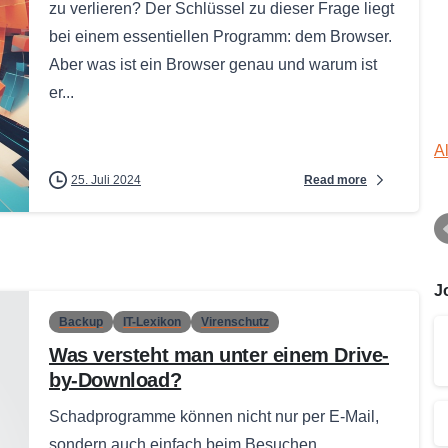
zu verlieren? Der Schlüssel zu dieser Frage liegt
bei einem essentiellen Programm: dem Browser.
Aber was ist ein Browser genau und warum ist
er...
A
Read more
25. Juli 2024
J
Backup
IT-Lexikon
Virenschutz
Was versteht man unter einem Drive-
by-Download?
Schadprogramme können nicht nur per E-Mail,
sondern auch einfach beim Besuchen