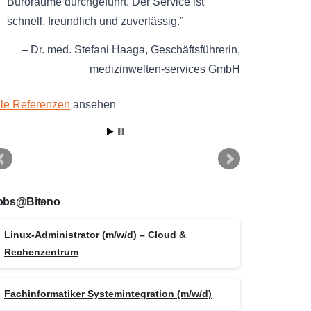
Büroräume durchgeführt. Der Service ist
schnell, freundlich und zuverlässig.
Dr. med. Stefani Haaga
Geschäftsführerin
medizinwelten-services GmbH
lle Referenzen
ansehen
obs@Biteno
Linux-Administrator (m/w/d) – Cloud &
Rechenzentrum
Fachinformatiker Systemintegration (m/w/d)