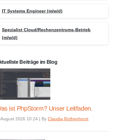
IT Systems Engineer (m/w/d)
Spezialist Cloud/Rechenzentrums-Betrieb
(m/w/d)
ktuellste Beiträge im Blog
as ist PhpStorm? Unser Leitfaden.
 August 2026 10:24
|
By
Claudia Rothenhorst