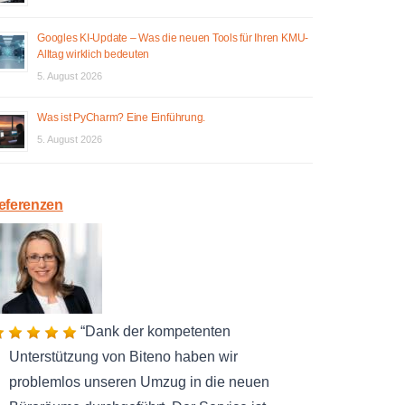
Googles KI-Update – Was die neuen Tools für Ihren KMU-
Alltag wirklich bedeuten
5. August 2026
Was ist PyCharm? Eine Einführung.
5. August 2026
eferenzen
Dank der kompetenten
Unterstützung von Biteno haben wir
problemlos unseren Umzug in die neuen