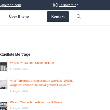
fo@biteno.com
Fernwartung
Kontakt
s
Über Biteno
Search
ktuellste Beiträge
Was ist PhpStorm? Unser Leitfaden.
6. August 2026
Vom Papierstapel zum smarten Workflow: Welche
Aufgaben können im Büro digitalisiert werden?
6. August 2026
Was ist Citrix – Ihr Leitfaden zur Software
6. August 2026