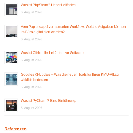
Was ist PhpStorm? Unser Leitfaden.
6. August 2026
Vom Papierstapel zum smarten Workflow: Welche Aufgaben können
im Büro digitalisiert werden?
6. August 2026
Was ist Citrix – Ihr Leitfaden zur Software
6. August 2026
Googles KI-Update – Was die neuen Tools für Ihren KMU-Alltag
wirklich bedeuten
5. August 2026
Was ist PyCharm? Eine Einführung.
5. August 2026
Referenzen