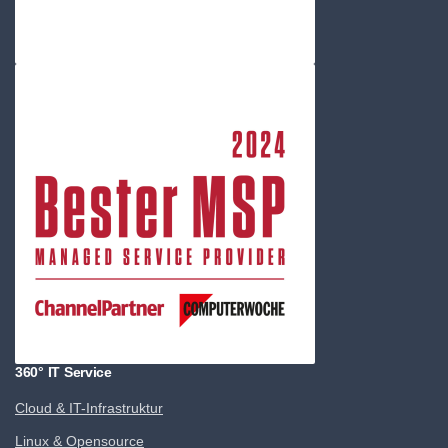
360° IT Service
Cloud & IT-Infrastruktur
Linux & Opensource