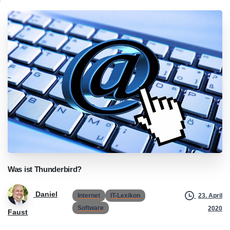
Was
ist
Thunderbird?
Daniel
Internet
IT-Lexikon
23. April
Software
2020
Faust