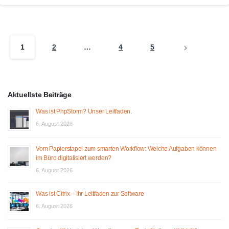
1
2
…
4
5
Aktuellste Beiträge
Was ist PhpStorm? Unser Leitfaden.
6. August 2026
Vom Papierstapel zum smarten Workflow: Welche Aufgaben können
im Büro digitalisiert werden?
6. August 2026
Was ist Citrix – Ihr Leitfaden zur Software
6. August 2026