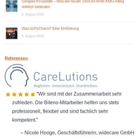
Googles KI-Update – Was die neuen Tools für Ihren KMU-Alltag
wirklich bedeuten
5. August 2026
Was ist PyCharm? Eine Einführung.
5. August 2026
Referenzen
Wir sind mit der Zusammenarbeit sehr
zufrieden. Die Biteno-Mitarbeiter helfen uns stets
professionell, flexibel und sind fachlich sehr
kompetent.
Nicole Hooge
Geschäftsführerin
widecare GmbH