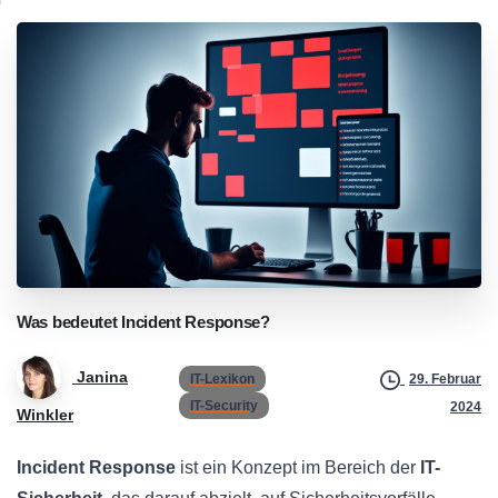
Was
bedeutet
Incident
Response?
Janina
IT-Lexikon
29. Februar
IT-Security
2024
Winkler
Incident Response
ist ein Konzept im Bereich der
IT-