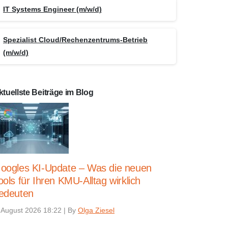
IT Systems Engineer (m/w/d)
Spezialist Cloud/Rechenzentrums-Betrieb
(m/w/d)
ktuellste Beiträge im Blog
oogles KI-Update – Was die neuen
ools für Ihren KMU-Alltag wirklich
edeuten
 August 2026 18:22
|
By
Olga Ziesel