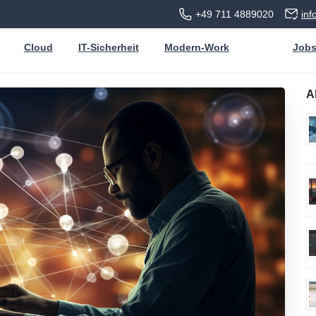
+49 711 4889020
in
Cloud
IT-Sicherheit
Modern-Work
Job
A