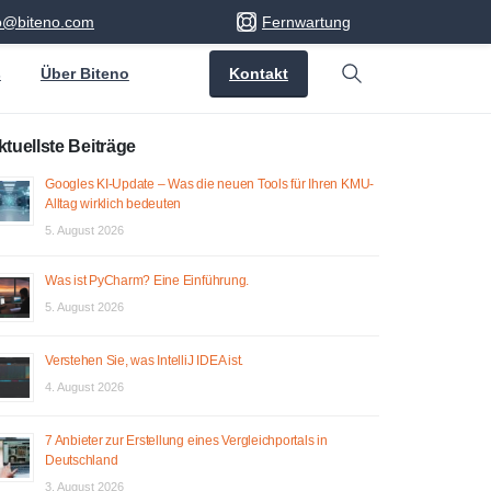
fo@biteno.com
Fernwartung
Kontakt
s
Über Biteno
Search
ktuellste Beiträge
Googles KI-Update – Was die neuen Tools für Ihren KMU-
Alltag wirklich bedeuten
5. August 2026
Was ist PyCharm? Eine Einführung.
5. August 2026
Verstehen Sie, was IntelliJ IDEA ist.
4. August 2026
7 Anbieter zur Erstellung eines Vergleichportals in
Deutschland
3. August 2026