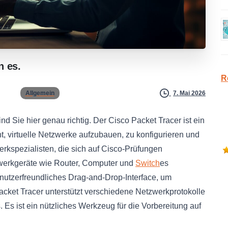
n
es.
R
Allgemein
7. Mai 2026
ind Sie hier genau richtig. Der Cisco Packet Tracer ist ein
, virtuelle Netzwerke aufzubauen, zu konfigurieren und
werkspezialisten, die sich auf Cisco-Prüfungen
zwerkgeräte wie Router, Computer und
Switch
es
benutzerfreundliches Drag-and-Drop-Interface, um
acket Tracer unterstützt verschiedene Netzwerkprotokolle
 Es ist ein nützliches Werkzeug für die Vorbereitung auf