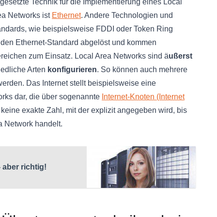
gesetzte Technik für die Implementierung eines Local
ea Networks ist
Ethernet
. Andere Technologien und
andards, wie beispielsweise FDDI oder Token Ring
ch den Ethernet-Standard abgelöst und kommen
bereichen zum Einsatz. Local Area Networks sind ä
ußerst
iedliche Arten
konfigurieren
. So können auch mehrere
rden. Das Internet stellt beispielsweise eine
orks dar, die über sogenannte
Internet-Knoten (Internet
keine exakte Zahl, mit der explizit angegeben wird, bis
a Network handelt.
aber richtig!