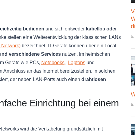
V
W
d
leichzeitig bedienen
und sich entweder
kabellos oder
6.
ke stellen eine Weiterentwicklung der klassischen LANs
 Network)
bezeichnet. IT-Geräte können über ein Local
und verschiedene Services
nutzen. Im heimischen
 um Geräte wie PCs,
Notebooks
,
Laptops
und
 Anschluss an das Internet bereitzustellen. In solchen
siert, der neben LAN-Ports auch einen
drahtlosen
W
nfache Einrichtung bei einem
6.
tworks wird die Verkabelung grundsätzlich mit