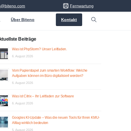
fo@biteno.com
Fernwartung
Kontakt
s
Über Biteno
Search
ktuellste Beiträge
Was ist PhpStorm? Unser Leitfaden.
6. August 2026
Vom Papierstapel zum smarten Workflow: Welche
Aufgaben können im Büro digitalisiert werden?
6. August 2026
Was ist Citrix – Ihr Leitfaden zur Software
6. August 2026
Googles KI-Update – Was die neuen Tools für Ihren KMU-
Alltag wirklich bedeuten
5. August 2026