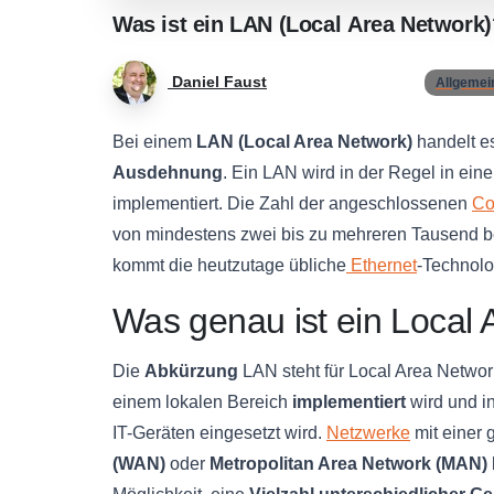
Was
ist
ein
LAN
(Local
Area
Network)
Daniel Faust
Allgemei
Bei einem
LAN (Local Area Network)
handelt es
Ausdehnung
. Ein LAN wird in der Regel in ei
implementiert. Die Zahl der angeschlossenen
Co
von mindestens zwei bis zu mehreren Tausend be
kommt die heutzutage übliche
Ethernet
-Technolo
Was genau ist ein Local
Die
Abkürzung
LAN steht für Local Area Networ
einem lokalen Bereich
implementiert
wird und in
IT-Geräten eingesetzt wird.
Netzwerke
mit einer
(WAN)
oder
Metropolitan Area Network (MAN)