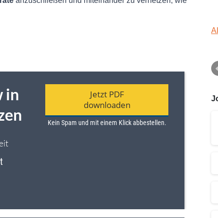
räte
anzuschließen und miteinander zu vernetzen, wie
A
J