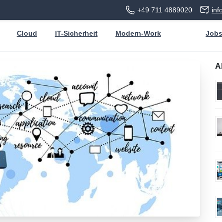
+49 711 4889020
in
Cloud
IT-Sicherheit
Modern-Work
Job
A