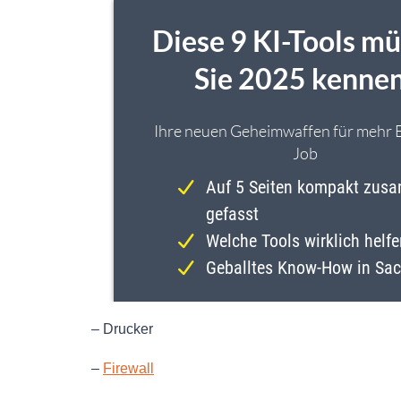
– Drucker
–
Firewall