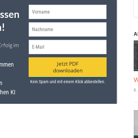
A
W
6.