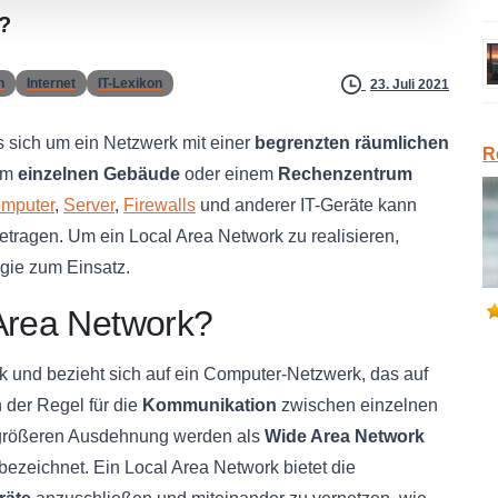
?
n
Internet
IT-Lexikon
23. Juli 2021
 sich um ein Netzwerk mit einer
begrenzten räumlichen
R
nem
einzelnen Gebäude
oder einem
Rechenzentrum
mputer
,
Server
,
Firewalls
und anderer IT-Geräte kann
tragen. Um ein Local Area Network zu realisieren,
gie zum Einsatz.
 Area Network?
k und bezieht sich auf ein Computer-Netzwerk, das auf
 der Regel für die
Kommunikation
zwischen einzelnen
 größeren Ausdehnung werden als
Wide Area Network
bezeichnet. Ein Local Area Network bietet die