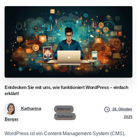
Entdecken
Sie
mit
uns,
wie
funktioniert
WordPress
–
einfach
erklärt!
Katharina
Internet
28. Oktober
Software
2025
Berger
WordPress ist ein Content-Management-System (CMS),