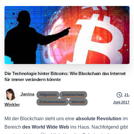
Die
Technologie
hinter
Bitcoins:
Wie
Blockchain
das
Internet
für
immer
verändern
könnte
Janina
Allgemein
Datenschutz
21.
Dokumentation
Internet
Juni 2017
Winkler
Mit der Blockchain steht uns eine
absolute Revolution
im
Bereich
des World Wide Web
ins Haus. Nachfolgend gibt