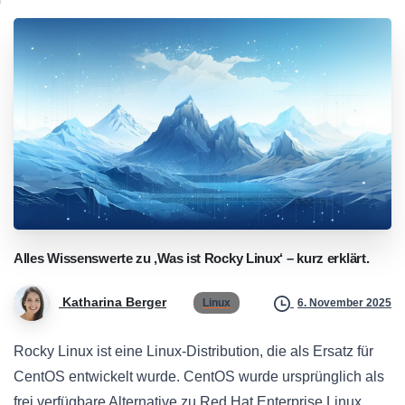
Alles
Wissenswerte
zu
‚Was
ist
Rocky
Linux‘
–
kurz
erklärt.
Katharina Berger
Linux
6. November 2025
Rocky Linux ist eine Linux-Distribution, die als Ersatz für
CentOS entwickelt wurde. CentOS wurde ursprünglich als
frei verfügbare Alternative zu Red Hat Enterprise Linux