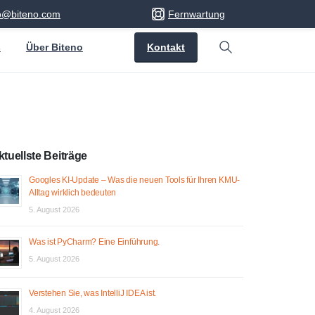
fo@biteno.com
Fernwartung
Kontakt
s
Über Biteno
Search
ktuellste Beiträge
Googles KI-Update – Was die neuen Tools für Ihren KMU-
Alltag wirklich bedeuten
5. August 2026
Was ist PyCharm? Eine Einführung.
5. August 2026
Verstehen Sie, was IntelliJ IDEA ist.
4. August 2026