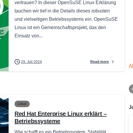
vertrauen? In dieser OpenSuSE Linux Erklärung
tauchen wir tief in die Details dieses robusten
und vielseitigen Betriebssystems ein. OpenSuSE
Linux ist ein Gemeinschaftsprojekt, das den
Einsatz von...
Read more
29. Juli 2024
A
Linux
J
Red Hat Enterprise Linux erklärt –
Betriebssysteme
Wie schafft es ein Betriebssystem, Stabilität,