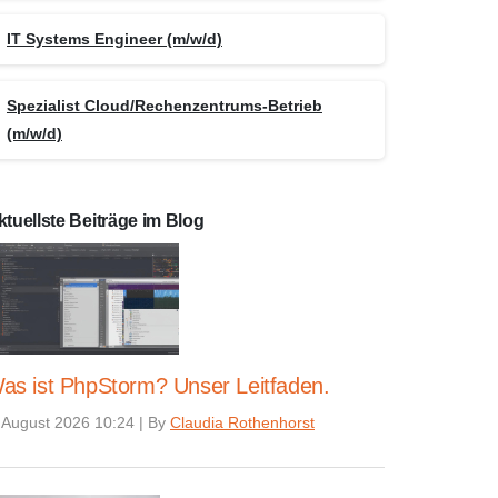
IT Systems Engineer (m/w/d)
Spezialist Cloud/Rechenzentrums-Betrieb
(m/w/d)
ktuellste Beiträge im Blog
as ist PhpStorm? Unser Leitfaden.
 August 2026 10:24
|
By
Claudia Rothenhorst