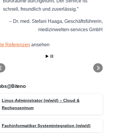
Büroräume durchgeführt. Der Service ist
schnell, freundlich und zuverlässig.
Dr. med. Stefani Haaga
Geschäftsführerin
medizinwelten-services GmbH
lle Referenzen
ansehen
obs@Biteno
Linux-Administrator (m/w/d) – Cloud &
Rechenzentrum
Fachinformatiker Systemintegration (m/w/d)