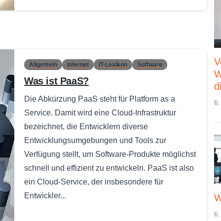
V
Allgemein
Internet
IT-Lexikon
Software
W
Was ist PaaS?
d
Die Abkürzung PaaS steht für Platform as a
6.
Service. Damit wird eine Cloud-Infrastruktur
bezeichnet, die Entwicklern diverse
Entwicklungsumgebungen und Tools zur
Verfügung stellt, um Software-Produkte möglichst
schnell und effizient zu entwickeln. PaaS ist also
ein Cloud-Service, der insbesondere für
Entwickler...
W
6.