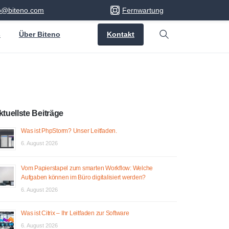
fo@biteno.com
Fernwartung
Kontakt
s
Über Biteno
Search
ktuellste Beiträge
Was ist PhpStorm? Unser Leitfaden.
6. August 2026
Vom Papierstapel zum smarten Workflow: Welche
Aufgaben können im Büro digitalisiert werden?
6. August 2026
Was ist Citrix – Ihr Leitfaden zur Software
6. August 2026