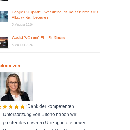
Googles KI-Update – Was die neuen Tools für Ihren KMU-
Alltag wirklich bedeuten
5. August 2026
Was ist PyCharm? Eine Einführung.
5. August 2026
eferenzen
Dank der kompetenten
Unterstützung von Biteno haben wir
problemlos unseren Umzug in die neuen