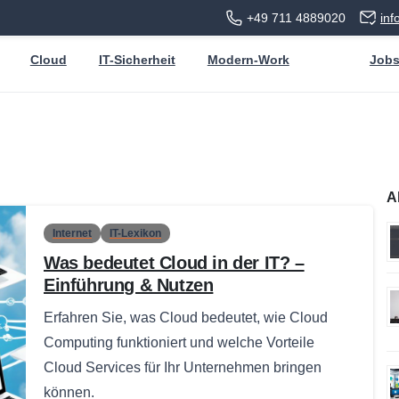
+49 711 4889020
in
Cloud
IT-Sicherheit
Modern-Work
Job
A
Internet
IT-Lexikon
Was bedeutet Cloud in der IT? –
Einführung & Nutzen
Erfahren Sie, was Cloud bedeutet, wie Cloud
Computing funktioniert und welche Vorteile
Cloud Services für Ihr Unternehmen bringen
können.