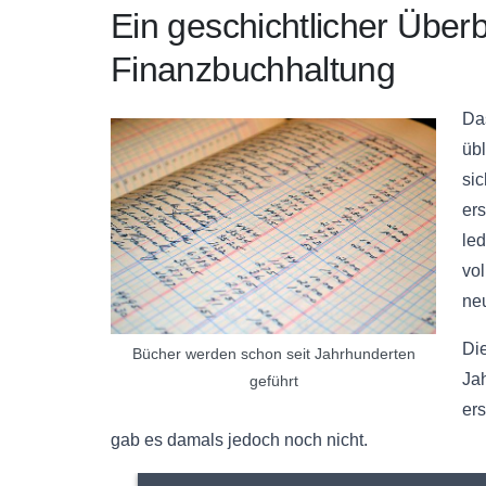
Ein geschichtlicher Überb
Finanzbuchhaltung
Da
übl
sic
ers
led
vo
ne
Di
Bücher werden schon seit Jahrhunderten
Jah
geführt
ers
gab es damals jedoch noch nicht.