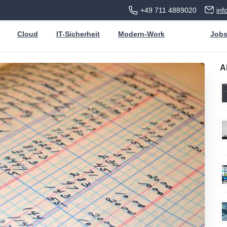
+49 711 4889020
in
Cloud
IT-Sicherheit
Modern-Work
Job
A