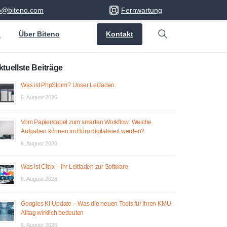
fo@biteno.com
Fernwartung
Kontakt
s
Über Biteno
Search
ktuellste Beiträge
Was ist PhpStorm? Unser Leitfaden.
6. August 2026
Vom Papierstapel zum smarten Workflow: Welche
Aufgaben können im Büro digitalisiert werden?
6. August 2026
Was ist Citrix – Ihr Leitfaden zur Software
6. August 2026
Googles KI-Update – Was die neuen Tools für Ihren KMU-
Alltag wirklich bedeuten
5. August 2026