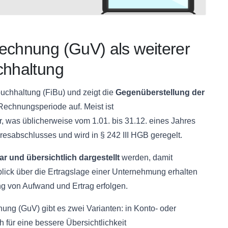
rechnung (
GuV
) als weiterer
chhaltung
buchhaltung (
FiBu
) und zeigt die
Gegenüberstellung der
Rechnungsperiode
auf. Meist ist
, was üblicherweise vom 1.01. bis 31.12. eines Jahres
esabschlusses und wird in § 242 III
HGB
geregelt.
lar und übersichtlich dargestellt
werden, damit
lick über die
Ertragslage
einer Unternehmung erhalten
ng
von Aufwand und Ertrag erfolgen.
nung (
GuV
) gibt es zwei Varianten: in Konto- oder
ch für eine bessere Übersichtlichkeit