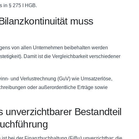
s in § 275 I
HGB
.
Bilanzkontinuität
muss
igens von allen Unternehmen beibehalten werden
stetigkeit
). Damit ist die Vergleichbarkeit verschiedener
winn- und Verlustrechnung (
GuV
) wie
Umsatzerlöse
,
reibungen oder außerordentliche Erträge sowie
 unverzichtbarer Bestandteil
uchführung
 ist bei der Finanzbuchhaltung (
FiBu
) unverzichtbar: die