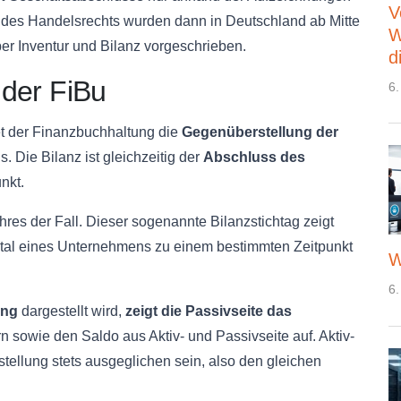
V
des Handelsrechts wurden dann in Deutschland ab Mitte
W
er Inventur und Bilanz vorgeschrieben.
d
 der FiBu
6.
biet der Finanzbuchhaltung die
Gegenüberstellung der
 Die Bilanz ist gleichzeitig der
Abschluss des
nkt.
ahres der Fall. Dieser sogenannte
Bilanzstichtag
zeigt
tal eines Unternehmens zu einem bestimmten Zeitpunkt
W
6.
ung
dargestellt wird,
zeigt die
Passivseite
das
rn sowie den Saldo aus Aktiv- und
Passivseite
auf. Aktiv-
ellung stets ausgeglichen sein, also den gleichen