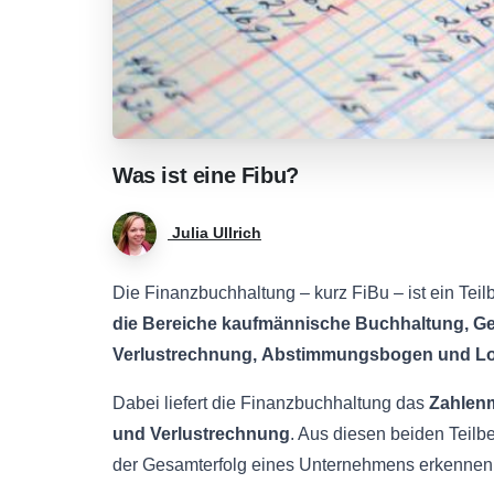
Was
ist
eine
Fibu?
Julia Ullrich
Die Finanzbuchhaltung – kurz FiBu – ist ein Te
die Bereiche kaufmännische Buchhaltung, G
Verlustrechnung,
Abstimmungsbogen
und
Lo
Dabei liefert die Finanzbuchhaltung das
Zahlenm
und Verlustrechnung
. Aus diesen beiden Teilb
der
Gesamterfolg
eines Unternehmens erkennen