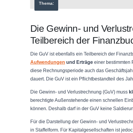
Thema:
Die Gewinn- und Verlust
Teilbereich der Finanzbu
Die
GuV
ist ebenfalls ein Teilbereich der Finanz
Aufwendungen
und Erträge
einer bestimmten
diese
Rechnungsperiode
auch das Geschäftsjahr
dauert. Die
GuV
ist ein
Pflichtbestandteil
des Jahr
Die Gewinn- und Verlustrechnung (
GuV
) muss
k
berechtigte Außenstehende einen schnellen Einb
können. Deshalb darf in der
GuV
keine
Saldieru
Für die Darstellung der Gewinn- und Verlustrech
in
Staffelform
. Für Kapitalgesellschaften ist jedo