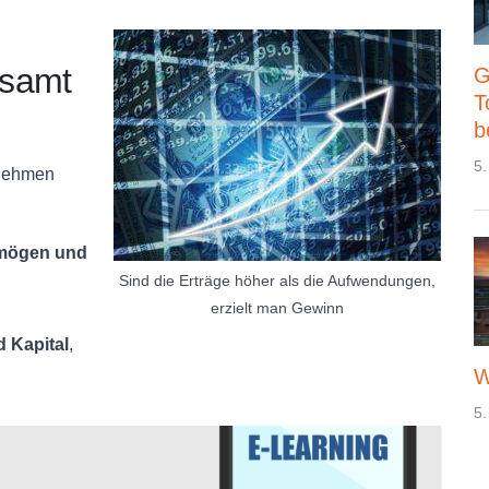
esamt
G
T
b
5.
rnehmen
mögen und
Sind die Erträge höher als die Aufwendungen,
erzielt man Gewinn
 Kapital
,
W
5.