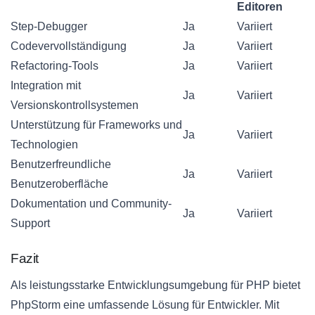
Editoren
Step-Debugger
Ja
Variiert
Codevervollständigung
Ja
Variiert
Refactoring-Tools
Ja
Variiert
Integration mit
Ja
Variiert
Versionskontrollsystemen
Unterstützung für Frameworks und
Ja
Variiert
Technologien
Benutzerfreundliche
Ja
Variiert
Benutzeroberfläche
Dokumentation und Community-
Ja
Variiert
Support
Fazit
Als leistungsstarke Entwicklungsumgebung für PHP bietet
PhpStorm eine umfassende Lösung für Entwickler. Mit