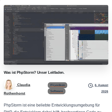
Was
ist
PhpStorm?
Unser
Leitfaden.
Claudia
IT-Lexikon
6. August
Software
2026
Rothenhorst
PhpStorm ist eine beliebte Entwicklungsumgebung für